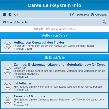
Cerea Lenksystem Info
FAQ
Registrieren
Anmelden
S
Foren-Übersicht
u
Aktuelle Zeit: So 9. Aug 2026, 12:56
c
Aufbau von Cerea
h
Aufbau von Cerea auf den Traktor
e
In diesem Thema geht es um den Aufbau von Cerea auf den Traktor.
Themen:
74198
3D-Druck Teile
Zahnrad, Elektromagnetkupplung, Motorhalter usw für Cerea
Guten Tag,
in diesem Thema geht es um die Zahnräder, Motorbox und Motorhalter für alle
möglichen Traktoren.
Themen:
14
Tablethalter
Hier geht es um die Halterung für das Tablet, welches ihr für Cerea benötigt.
Themen:
18
Cereabox / Motorbox
Hier geht es um die "Aufbewahrungsmöglichkeit" der Teile für Cerea auf dem
Traktor.
Themen:
12