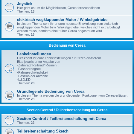
Joystick
Hier geht es um die Möglichkeiten, Cerea fernzubedienen.
Themen:
13
elektrisch wegklappender Motor / Winkelgetriebe
In diesem Thema seht ihr unsere neueste Entwicklung zum elektrisch
wegklappenden Motor bzw. Winkelgetriebe, welches nicht extra betätigt
werden muss, sondern direkt über Cerea angesteuert wird.
Themen:
16
Bedienung von Cerea
Lenkeinstellungen
Hier könnt ihr eure Lenkeinstellungen für Cerea einstellen!
Bitte jeweils unter Angabe von
-Zahnrad/ Reibrad/ Riemen...
-Passperdegree
-Fahrgeschwindigkeit
-Position der Antenne
-L,I,D,KD
Themen:
28
Grundlegende Bedienung von Cerea
In diesem Thema werden die grundlegenden Funktionen von Cerea erläutert.
Themen:
28
Section Control / Teilbreitenschaltung mit Cerea
Section Control / Teilbreitenschaltung mit Cerea
Themen:
22
Teilbreitenschaltung Sketch