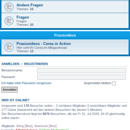
Andere Fragen
Themen:
16
Fragen
Fragen
Themen:
20
Praxisvideos
Praxisvideos - Cerea in Action
Hier seht ihr Cerea im Alltagseinsatz
Themen:
12
ANMELDEN
•
REGISTRIEREN
Benutzername:
Passwort:
Ich habe mein Passwort vergessen
Angemeldet bleiben
WER IST ONLINE?
Insgesamt sind
179
Besucher online :: 2 sichtbare Mitglieder, 0 unsichtbare Mitglieder und
177 Gäste (basierend auf den aktiven Besuchern der letzten 5 Minuten)
Der Besucherrekord liegt bei
8076
Besuchern, die am Fr 31. Jul 2026, 04:43 gleichzeitig
online waren.
Mitglieder:
Bing [Bot]
,
Semrush [Bot]
Legende:
Administratoren
,
Globale Moderatoren