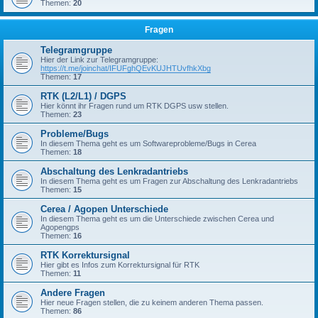
Themen:
20
Fragen
Telegramgruppe
Hier der Link zur Telegramgruppe:
https://t.me/joinchat/IFUFghQEvKUJHTUvfhkXbg
Themen:
17
RTK (L2/L1) / DGPS
Hier könnt ihr Fragen rund um RTK DGPS usw stellen.
Themen:
23
Probleme/Bugs
In diesem Thema geht es um Softwareprobleme/Bugs in Cerea
Themen:
18
Abschaltung des Lenkradantriebs
In diesem Thema geht es um Fragen zur Abschaltung des Lenkradantriebs
Themen:
15
Cerea / Agopen Unterschiede
In diesem Thema geht es um die Unterschiede zwischen Cerea und
Agopengps
Themen:
16
RTK Korrektursignal
Hier gibt es Infos zum Korrektursignal für RTK
Themen:
11
Andere Fragen
Hier neue Fragen stellen, die zu keinem anderen Thema passen.
Themen:
86