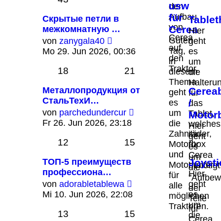
usw
den
Aufbau
für
Скрытые петли в
Tablet
von
Cerea
межкомнатную …
Hier
Cerea
Neuester
Guten
von
zanygala40
geht
auf
Beitrag
Tag,
Mo 29. Jun 2026, 00:36
es
den
in
um
Traktor.
18
21
diesem
die
Thema
Halteru
Металлопродукция от
Cerea
geht
für
СтальТехИ…
/
es
das
Neuester
von
parchedundercur
um
Tablet,
Motor
Beitrag
Fr 26. Jun 2026, 23:18
die
welches
Hier
Zahnräder,
ihr
geht
12
15
Motorbox
für
es
und
Cerea
um
ТОП-5 преимуществ
Joysti
Motorhalter
benötigt
die
профессиона…
Hier
für
"Aufbew
Neuester
von
adorabletablewa
geht
alle
der
Beitrag
Mi 10. Jun 2026, 22:08
es
möglichen
Teile
um
Traktoren.
für
13
15
die
Cerea