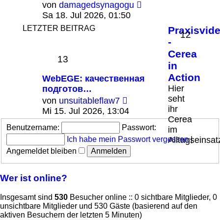
Neuester
von
damagedsynagogu
Beitrag
Sa 18. Jul 2026, 01:50
LETZTER BEITRAG
Praxisvid
12
-
Cerea
13
in
Action
WebEGE: качественная
Hier
подготов…
Neuester
seht
von
unsuitableflaw7
Beitrag
ihr
Mi 15. Jul 2026, 13:04
Cerea
Benutzername:
Passwort:
im
Ich habe mein Passwort vergessen
|
Alltagseinsat
Angemeldet bleiben
Wer ist online?
Insgesamt sind
530
Besucher online :: 0 sichtbare Mitglieder, 0
unsichtbare Mitglieder und 530 Gäste (basierend auf den
aktiven Besuchern der letzten 5 Minuten)