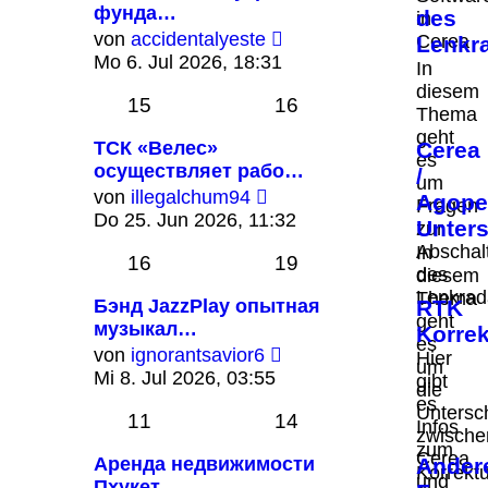
фунда…
des
in
Neuester
von
accidentalyeste
Cerea
Lenkr
Beitrag
Mo 6. Jul 2026, 18:31
In
diesem
15
16
Thema
geht
ТСК «Велес»
Cerea
es
осуществляет рабо…
/
um
Neuester
von
illegalchum94
Agope
Fragen
Beitrag
Do 25. Jun 2026, 11:32
Unter
zur
Abschal
In
16
19
des
diesem
Lenkrad
Thema
Бэнд JazzPlay опытная
RTK
geht
музыкал…
Korrek
es
Neuester
von
ignorantsavior6
Hier
um
Beitrag
Mi 8. Jul 2026, 03:55
gibt
die
es
Untersc
11
14
Infos
zwische
zum
Cerea
Аренда недвижимости
Ander
Korrektu
und
Пхукет