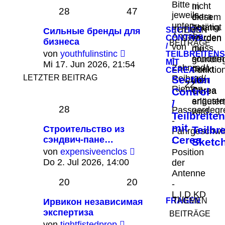
Bitte
nicht
In
28
47
jeweils
extra
diesem
unter
betätigt
Thema
SECTION
THEMEN
Сильные бренды для
Angabe
werden
werden
CONTROL
бизнеса
BEITRÄGE
/
von
muss,
die
Neuester
von
youthfulinstinc
TEILBREITEN
-
sondern
grundle
Beitrag
MIT
Mi 17. Jun 2026, 21:54
Zahnrad/
direkt
Funktio
CEREA
LETZTER BEITRAG
Reibrad/
Section
über
von
22
Riemen...
Cerea
Control
Cerea
-
angeste
erläutert
/
28
Passperdegr
wird.
Teilbreite
-
mit
Строительство из
Teilbr
Fahrgeschwin
Cerea
сэндвич-пане…
Sketc
-
Neuester
von
expensiveenclos
Position
Beitrag
Do 2. Jul 2026, 14:00
der
Antenne
20
20
-
L,I,D,KD
FRAGEN
THEMEN
Ирвикон независимая
экспертиза
BEITRÄGE
Neuester
von
tightfistedprop