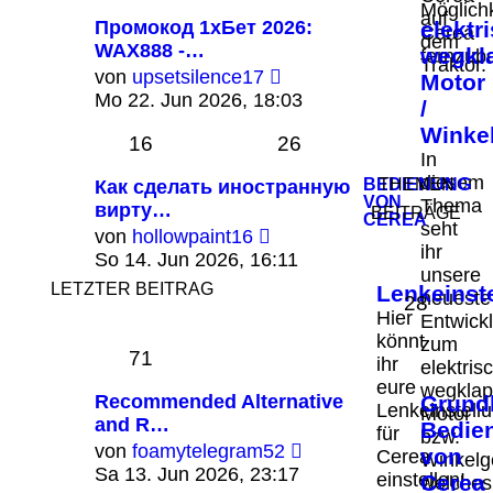
Möglichk
auf
Промокод 1хБет 2026:
elektr
Cerea
dem
WAX888 -…
wegkl
fernzub
Traktor.
Neuester
von
upsetsilence17
Motor
Beitrag
Mo 22. Jun 2026, 18:03
/
Winkel
16
26
In
diesem
BEDIENUNG
THEMEN
Как сделать иностранную
VON
Thema
вирту…
BEITRÄGE
CEREA
seht
Neuester
von
hollowpaint16
ihr
Beitrag
So 14. Jun 2026, 16:11
unsere
LETZTER BEITRAG
Lenkeinst
neueste
28
Hier
Entwick
könnt
zum
71
ihr
elektris
eure
wegkla
Recommended Alternative
Grund
Lenkeinstell
Motor
and R…
Bedie
für
bzw.
Neuester
von
foamytelegram52
von
Cerea
Winkelg
Beitrag
Sa 13. Jun 2026, 23:17
einstellen!
Cerea
welches