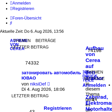
Anmelden
Registrieren
Foren-Übersicht
Suche
Aktuelle Zeit: Do 6. Aug 2026, 13:56
AUFBAU
THEMEN
BEITRÄGE
VON
LETZTER BEITRAG
Aufbau
CEREA
74198
von
Cerea
74332
auf
den
3D-
THEMEN
затонировать автомобиль
DRUCK
Traktor
ЮВАО
BEITRÄGE
TEILE
Neuester
In
von
niksiDef
Anmelden
•
Beitrag
diesem
Di 4. Aug 2026, 18:06
Thema
LETZTER BEITRAG
Zahnrad,
14
geht
Elektroma
es
Registrieren
Motorhalt
um
43