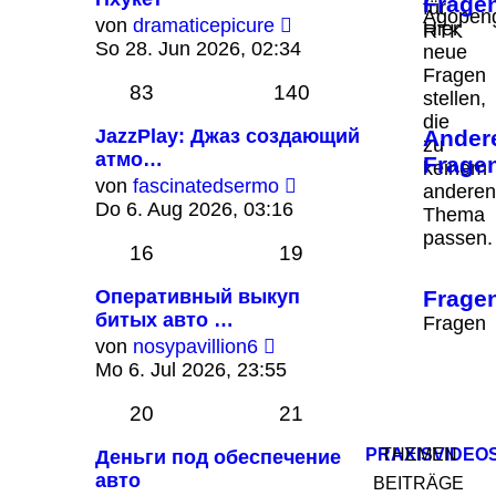
Frage
für
Agopen
Neuester
von
dramaticepicure
Hier
RTK
Beitrag
So 28. Jun 2026, 02:34
neue
Fragen
83
140
stellen,
die
JazzPlay: Джаз создающий
Ander
zu
атмо…
Frage
keinem
Neuester
von
fascinatedsermo
anderen
Beitrag
Do 6. Aug 2026, 03:16
Thema
passen.
16
19
Оперативный выкуп
Frage
битых авто …
Fragen
Neuester
von
nosypavillion6
Beitrag
Mo 6. Jul 2026, 23:55
20
21
PRAXISVIDEO
THEMEN
Деньги под обеспечение
авто
BEITRÄGE