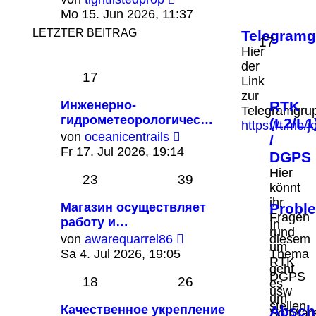
Beitrag
Mo 15. Jun 2026, 11:37
LETZTER BEITRAG
Telegram
17
Hier
der
17
Link
zur
Инженерно-
RTK
Telegramgru
гидрометеорологичес…
(L2/L1
https://t.m
Neuester
von
oceanicentrails
/
Beitrag
Fr 17. Jul 2026, 19:14
DGPS
Hier
23
39
könnt
ihr
Магазин осуществляет
Probl
Fragen
работу и…
In
rund
Neuester
von
awarequarrel86
diesem
um
Beitrag
Sa 4. Jul 2026, 19:05
Thema
RTK
geht
DGPS
18
26
es
usw
um
stellen.
Качественное укрепление
Absch
Softwar