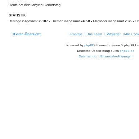
Heute hat kein Mitglied Geburtstag
STATISTIK
Beiträge insgesamt
75107
• Themen insgesamt
74650
• Mitglieder insgesamt
2375
• Un
Foren-Übersicht
Kontakt
Das Team
Mitglieder
Alle Coo
Powered by
phpBB
® Forum Software © phpBB Lim
Deutsche Übersetzung durch
phpBB.de
Datenschutz
|
Nutzungsbedingungen