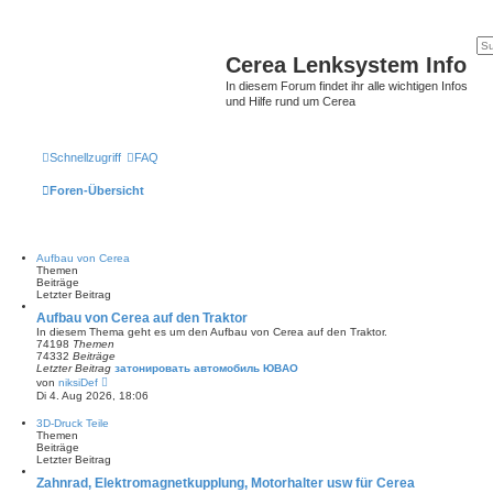
Cerea Lenksystem Info
In diesem Forum findet ihr alle wichtigen Infos
und Hilfe rund um Cerea
Schnellzugriff
FAQ
Foren-Übersicht
Aufbau von Cerea
Themen
Beiträge
Letzter Beitrag
Aufbau von Cerea auf den Traktor
In diesem Thema geht es um den Aufbau von Cerea auf den Traktor.
74198
Themen
74332
Beiträge
Letzter Beitrag
затонировать автомобиль ЮВАО
N
von
niksiDef
e
Di 4. Aug 2026, 18:06
u
e
3D-Druck Teile
s
Themen
t
Beiträge
e
Letzter Beitrag
r
B
Zahnrad, Elektromagnetkupplung, Motorhalter usw für Cerea
e