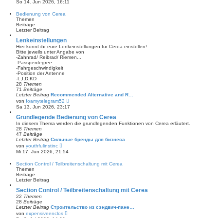
So 14. Jun 2026, 16:11
t
u
r
e
Bedienung von Cerea
a
s
Themen
g
t
Beiträge
e
Letzter Beitrag
r
B
Lenkeinstellungen
e
Hier könnt ihr eure Lenkeinstellungen für Cerea einstellen!
i
Bitte jeweils unter Angabe von
t
-Zahnrad/ Reibrad/ Riemen...
r
-Passperdegree
a
-Fahrgeschwindigkeit
g
-Position der Antenne
-L,I,D,KD
28
Themen
71
Beiträge
Letzter Beitrag
Recommended Alternative and R…
N
von
foamytelegram52
e
Sa 13. Jun 2026, 23:17
u
e
Grundlegende Bedienung von Cerea
s
In diesem Thema werden die grundlegenden Funktionen von Cerea erläutert.
t
28
Themen
e
47
Beiträge
r
Letzter Beitrag
Сильные бренды для бизнеса
B
N
von
youthfulinstinc
e
e
Mi 17. Jun 2026, 21:54
i
u
t
e
Section Control / Teilbreitenschaltung mit Cerea
r
s
Themen
a
t
Beiträge
g
e
Letzter Beitrag
r
B
Section Control / Teilbreitenschaltung mit Cerea
e
22
Themen
i
28
Beiträge
t
Letzter Beitrag
Строительство из сэндвич-пане…
r
N
von
expensiveenclos
a
e