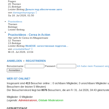
s
Fragen
r
t
20
Themen
a
e
21
Beiträge
g
r
Letzter Beitrag
Деньги под обеспечение авто
B
N
von
damagedsynagogu
e
e
Sa 18. Jul 2026, 01:50
i
u
t
e
Praxisvideos
r
s
Themen
a
t
Beiträge
g
e
Letzter Beitrag
r
B
Praxisvideos - Cerea in Action
e
Hier seht ihr Cerea im Alltagseinsatz
i
12
Themen
t
13
Beiträge
r
Letzter Beitrag
WebEGE: качественная подготов…
a
N
von
unsuitableflaw7
g
e
Mi 15. Jul 2026, 13:04
u
e
s
ANMELDEN
•
REGISTRIEREN
t
e
Benutzername:
Passwort:
Ich habe mein Passwort ver
r
B
e
i
t
WER IST ONLINE?
r
Insgesamt sind
413
Besucher online :: 0 sichtbare Mitglieder, 0 unsichtbare Mitglieder
a
g
Besuchern der letzten 5 Minuten)
Der Besucherrekord liegt bei
8076
Besuchern, die am Fr 31. Jul 2026, 04:43 gleichzeiti
Mitglieder: 0 Mitglieder
Legende:
Administratoren
,
Globale Moderatoren
GEBURTSTAGE