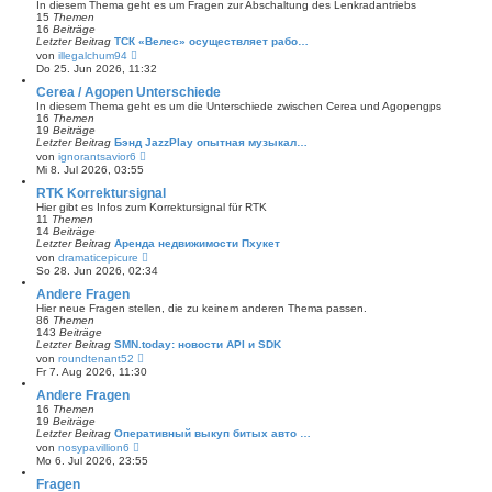
In diesem Thema geht es um Fragen zur Abschaltung des Lenkradantriebs
a
t
15
Themen
g
e
16
Beiträge
r
Letzter Beitrag
ТСК «Велес» осуществляет рабо…
B
N
von
illegalchum94
e
e
Do 25. Jun 2026, 11:32
i
u
t
e
Cerea / Agopen Unterschiede
r
s
In diesem Thema geht es um die Unterschiede zwischen Cerea und Agopengps
a
t
16
Themen
g
e
19
Beiträge
r
Letzter Beitrag
Бэнд JazzPlay опытная музыкал…
B
N
von
ignorantsavior6
e
e
Mi 8. Jul 2026, 03:55
i
u
t
e
RTK Korrektursignal
r
s
Hier gibt es Infos zum Korrektursignal für RTK
a
t
11
Themen
g
e
14
Beiträge
r
Letzter Beitrag
Аренда недвижимости Пхукет
B
N
von
dramaticepicure
e
e
So 28. Jun 2026, 02:34
i
u
t
e
Andere Fragen
r
s
Hier neue Fragen stellen, die zu keinem anderen Thema passen.
a
t
86
Themen
g
e
143
Beiträge
r
Letzter Beitrag
SMN.today: новости API и SDK
B
N
von
roundtenant52
e
e
Fr 7. Aug 2026, 11:30
i
u
t
e
Andere Fragen
r
s
16
Themen
a
t
19
Beiträge
g
e
Letzter Beitrag
Оперативный выкуп битых авто …
r
N
von
nosypavillion6
B
e
Mo 6. Jul 2026, 23:55
e
u
i
e
Fragen
t