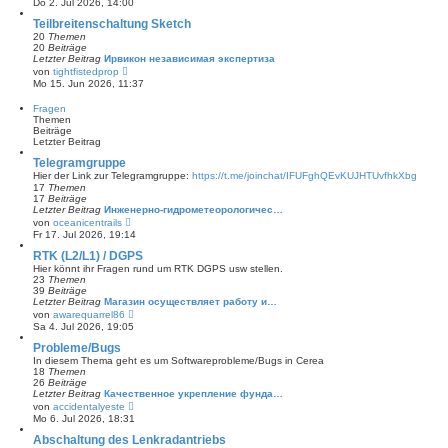
Do 2. Jul 2026, 14:00
g
u
e
Teilbreitenschaltung Sketch
s
20
Themen
t
20
Beiträge
e
Letzter Beitrag
Ирвикон независимая экспертиза
r
N
von
tightfistedprop
B
e
Mo 15. Jun 2026, 11:37
e
u
i
e
Fragen
t
s
Themen
r
t
Beiträge
a
e
Letzter Beitrag
g
r
B
Telegramgruppe
e
Hier der Link zur Telegramgruppe:
https://t.me/joinchat/IFUFghQEvKUJHTUvfhkXbg
i
17
Themen
t
17
Beiträge
r
Letzter Beitrag
Инженерно-гидрометеорологичес…
a
N
von
oceanicentrails
g
e
Fr 17. Jul 2026, 19:14
u
e
RTK (L2/L1) / DGPS
s
Hier könnt ihr Fragen rund um RTK DGPS usw stellen.
t
23
Themen
e
39
Beiträge
r
Letzter Beitrag
Магазин осуществляет работу и…
B
N
von
awarequarrel86
e
e
Sa 4. Jul 2026, 19:05
i
u
t
e
Probleme/Bugs
r
s
In diesem Thema geht es um Softwareprobleme/Bugs in Cerea
a
t
18
Themen
g
e
26
Beiträge
r
Letzter Beitrag
Качественное укрепление фунда…
B
N
von
accidentalyeste
e
e
Mo 6. Jul 2026, 18:31
i
u
t
e
Abschaltung des Lenkradantriebs
r
s