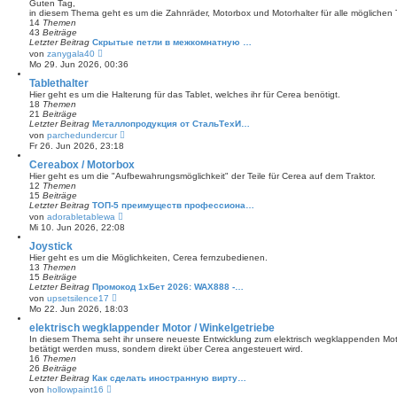
Guten Tag,
i
in diesem Thema geht es um die Zahnräder, Motorbox und Motorhalter für alle möglichen 
t
14
Themen
r
43
Beiträge
a
Letzter Beitrag
Скрытые петли в межкомнатную …
g
N
von
zanygala40
e
Mo 29. Jun 2026, 00:36
u
e
Tablethalter
s
Hier geht es um die Halterung für das Tablet, welches ihr für Cerea benötigt.
t
18
Themen
e
21
Beiträge
r
Letzter Beitrag
Металлопродукция от СтальТехИ…
B
N
von
parchedundercur
e
e
Fr 26. Jun 2026, 23:18
i
u
t
e
Cereabox / Motorbox
r
s
Hier geht es um die "Aufbewahrungsmöglichkeit" der Teile für Cerea auf dem Traktor.
a
t
12
Themen
g
e
15
Beiträge
r
Letzter Beitrag
ТОП-5 преимуществ профессиона…
B
N
von
adorabletablewa
e
e
Mi 10. Jun 2026, 22:08
i
u
t
e
Joystick
r
s
Hier geht es um die Möglichkeiten, Cerea fernzubedienen.
a
t
13
Themen
g
e
15
Beiträge
r
Letzter Beitrag
Промокод 1хБет 2026: WAX888 -…
B
N
von
upsetsilence17
e
e
Mo 22. Jun 2026, 18:03
i
u
t
e
elektrisch wegklappender Motor / Winkelgetriebe
r
s
In diesem Thema seht ihr unsere neueste Entwicklung zum elektrisch wegklappenden Moto
a
t
betätigt werden muss, sondern direkt über Cerea angesteuert wird.
g
e
16
Themen
r
26
Beiträge
B
Letzter Beitrag
Как сделать иностранную вирту…
e
N
von
hollowpaint16
i
e