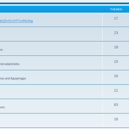
THEMEN
17
FUFghQEvKUJHTUvfhkXbg
23
18
ea
15
nkradantriebs
16
rea und Agopengps
11
83
sen.
16