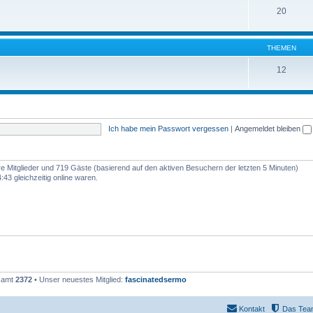
20
THEMEN
12
Ich habe mein Passwort vergessen
|
Angemeldet bleiben
are Mitglieder und 719 Gäste (basierend auf den aktiven Besuchern der letzten 5 Minuten)
43 gleichzeitig online waren.
esamt
2372
• Unser neuestes Mitglied:
fascinatedsermo
Kontakt
Das Tea