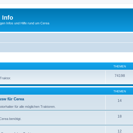
 Info
tigen Infos und Hilfe rund um Cerea
THEMEN
74198
Traktor.
THEMEN
usw für Cerea
14
orhalter für alle möglichen Traktoren.
18
 Cerea benötigt.
12