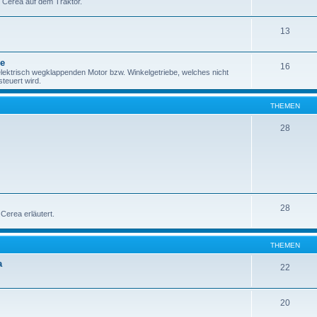
r Cerea auf dem Traktor.
13
be
16
lektrisch wegklappenden Motor bzw. Winkelgetriebe, welches nicht
teuert wird.
THEMEN
28
28
erea erläutert.
THEMEN
a
22
20