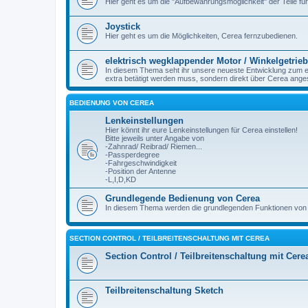
Hier geht es um die "Aufbewahrungsmöglichkeit" der Teile fü
Joystick
Hier geht es um die Möglichkeiten, Cerea fernzubedienen.
elektrisch wegklappender Motor / Winkelgetrie
In diesem Thema seht ihr unsere neueste Entwicklung zum e
extra betätigt werden muss, sondern direkt über Cerea anges
BEDIENUNG VON CEREA
Lenkeinstellungen
Hier könnt ihr eure Lenkeinstellungen für Cerea einstellen!
Bitte jeweils unter Angabe von
-Zahnrad/ Reibrad/ Riemen...
-Passperdegree
-Fahrgeschwindigkeit
-Position der Antenne
-L,I,D,KD
Grundlegende Bedienung von Cerea
In diesem Thema werden die grundlegenden Funktionen von C
SECTION CONTROL / TEILBREITENSCHALTUNG MIT CEREA
Section Control / Teilbreitenschaltung mit Cere
Teilbreitenschaltung Sketch