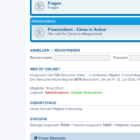
Fragen
Fragen
PRAXISVIDEOS
Praxisvideos - Cerea in Action
Hier seht ihr Cerea im Alltagseinsatz
ANMELDEN
•
REGISTRIEREN
Benutzername:
Passwort:
WER IST ONLINE?
Insgesamt sind
720
Besucher online :: 1 sichtbares Mitglied, 0 unsichtb
Der Besucherrekord liegt bei
8076
Besuchern, die am Fr 31. Jul 2026, 04:
Mitglieder:
Bing [Bot]
Legende:
Administratoren
,
Globale Moderatoren
GEBURTSTAGE
Heute hat kein Mitglied Geburtstag
STATISTIK
Beiträge insgesamt
75104
• Themen insgesamt
74647
• Mitglieder insg
Foren-Übersicht