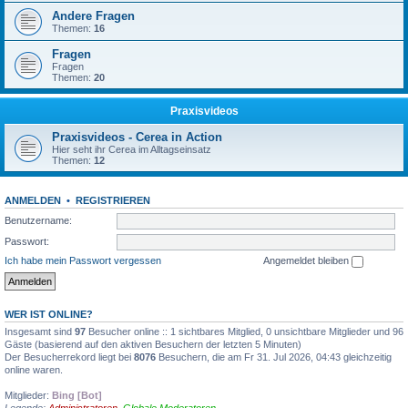
Andere Fragen
Themen:
16
Fragen
Fragen
Themen:
20
Praxisvideos
Praxisvideos - Cerea in Action
Hier seht ihr Cerea im Alltagseinsatz
Themen:
12
ANMELDEN
•
REGISTRIEREN
Benutzername:
Passwort:
Ich habe mein Passwort vergessen
Angemeldet bleiben
WER IST ONLINE?
Insgesamt sind
97
Besucher online :: 1 sichtbares Mitglied, 0 unsichtbare Mitglieder und 96
Gäste (basierend auf den aktiven Besuchern der letzten 5 Minuten)
Der Besucherrekord liegt bei
8076
Besuchern, die am Fr 31. Jul 2026, 04:43 gleichzeitig
online waren.
Mitglieder:
Bing [Bot]
Legende:
Administratoren
,
Globale Moderatoren