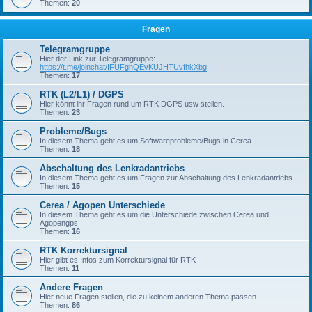
Themen:
20
Fragen
Telegramgruppe
Hier der Link zur Telegramgruppe:
https://t.me/joinchat/IFUFghQEvKUJHTUvfhkXbg
Themen:
17
RTK (L2/L1) / DGPS
Hier könnt ihr Fragen rund um RTK DGPS usw stellen.
Themen:
23
Probleme/Bugs
In diesem Thema geht es um Softwareprobleme/Bugs in Cerea
Themen:
18
Abschaltung des Lenkradantriebs
In diesem Thema geht es um Fragen zur Abschaltung des Lenkradantriebs
Themen:
15
Cerea / Agopen Unterschiede
In diesem Thema geht es um die Unterschiede zwischen Cerea und
Agopengps
Themen:
16
RTK Korrektursignal
Hier gibt es Infos zum Korrektursignal für RTK
Themen:
11
Andere Fragen
Hier neue Fragen stellen, die zu keinem anderen Thema passen.
Themen:
86