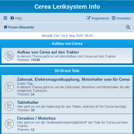
Cerea Lenksystem Info
FAQ
Registrieren
Anmelden
S
Foren-Übersicht
u
Aktuelle Zeit: Sa 8. Aug 2026, 08:03
c
Aufbau von Cerea
h
Aufbau von Cerea auf den Traktor
e
In diesem Thema geht es um den Aufbau von Cerea auf den Traktor.
Themen:
74198
3D-Druck Teile
Zahnrad, Elektromagnetkupplung, Motorhalter usw für Cerea
Guten Tag,
in diesem Thema geht es um die Zahnräder, Motorbox und Motorhalter für alle
möglichen Traktoren.
Themen:
14
Tablethalter
Hier geht es um die Halterung für das Tablet, welches ihr für Cerea benötigt.
Themen:
18
Cereabox / Motorbox
Hier geht es um die "Aufbewahrungsmöglichkeit" der Teile für Cerea auf dem
Traktor.
Themen:
12