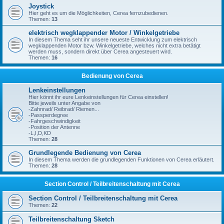
Joystick
Hier geht es um die Möglichkeiten, Cerea fernzubedienen.
Themen:
13
elektrisch wegklappender Motor / Winkelgetriebe
In diesem Thema seht ihr unsere neueste Entwicklung zum elektrisch
wegklappenden Motor bzw. Winkelgetriebe, welches nicht extra betätigt
werden muss, sondern direkt über Cerea angesteuert wird.
Themen:
16
Bedienung von Cerea
Lenkeinstellungen
Hier könnt ihr eure Lenkeinstellungen für Cerea einstellen!
Bitte jeweils unter Angabe von
-Zahnrad/ Reibrad/ Riemen...
-Passperdegree
-Fahrgeschwindigkeit
-Position der Antenne
-L,I,D,KD
Themen:
28
Grundlegende Bedienung von Cerea
In diesem Thema werden die grundlegenden Funktionen von Cerea erläutert.
Themen:
28
Section Control / Teilbreitenschaltung mit Cerea
Section Control / Teilbreitenschaltung mit Cerea
Themen:
22
Teilbreitenschaltung Sketch