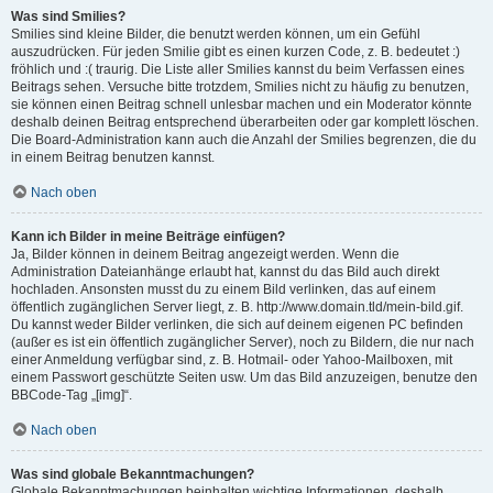
Was sind Smilies?
Smilies sind kleine Bilder, die benutzt werden können, um ein Gefühl
auszudrücken. Für jeden Smilie gibt es einen kurzen Code, z. B. bedeutet :)
fröhlich und :( traurig. Die Liste aller Smilies kannst du beim Verfassen eines
Beitrags sehen. Versuche bitte trotzdem, Smilies nicht zu häufig zu benutzen,
sie können einen Beitrag schnell unlesbar machen und ein Moderator könnte
deshalb deinen Beitrag entsprechend überarbeiten oder gar komplett löschen.
Die Board-Administration kann auch die Anzahl der Smilies begrenzen, die du
in einem Beitrag benutzen kannst.
Nach oben
Kann ich Bilder in meine Beiträge einfügen?
Ja, Bilder können in deinem Beitrag angezeigt werden. Wenn die
Administration Dateianhänge erlaubt hat, kannst du das Bild auch direkt
hochladen. Ansonsten musst du zu einem Bild verlinken, das auf einem
öffentlich zugänglichen Server liegt, z. B. http://www.domain.tld/mein-bild.gif.
Du kannst weder Bilder verlinken, die sich auf deinem eigenen PC befinden
(außer es ist ein öffentlich zugänglicher Server), noch zu Bildern, die nur nach
einer Anmeldung verfügbar sind, z. B. Hotmail- oder Yahoo-Mailboxen, mit
einem Passwort geschützte Seiten usw. Um das Bild anzuzeigen, benutze den
BBCode-Tag „[img]“.
Nach oben
Was sind globale Bekanntmachungen?
Globale Bekanntmachungen beinhalten wichtige Informationen, deshalb