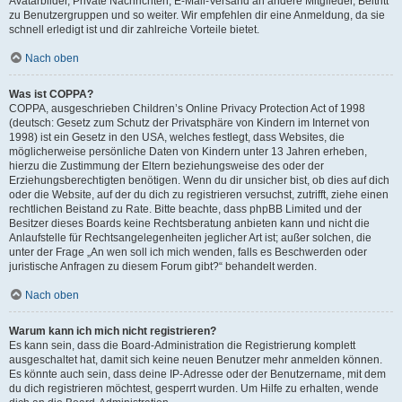
Avatarbilder, Private Nachrichten, E-Mail-Versand an andere Mitglieder, Beitritt
zu Benutzergruppen und so weiter. Wir empfehlen dir eine Anmeldung, da sie
schnell erledigt ist und dir zahlreiche Vorteile bietet.
Nach oben
Was ist COPPA?
COPPA, ausgeschrieben Children’s Online Privacy Protection Act of 1998
(deutsch: Gesetz zum Schutz der Privatsphäre von Kindern im Internet von
1998) ist ein Gesetz in den USA, welches festlegt, dass Websites, die
möglicherweise persönliche Daten von Kindern unter 13 Jahren erheben,
hierzu die Zustimmung der Eltern beziehungsweise des oder der
Erziehungsberechtigten benötigen. Wenn du dir unsicher bist, ob dies auf dich
oder die Website, auf der du dich zu registrieren versuchst, zutrifft, ziehe einen
rechtlichen Beistand zu Rate. Bitte beachte, dass phpBB Limited und der
Besitzer dieses Boards keine Rechtsberatung anbieten kann und nicht die
Anlaufstelle für Rechtsangelegenheiten jeglicher Art ist; außer solchen, die
unter der Frage „An wen soll ich mich wenden, falls es Beschwerden oder
juristische Anfragen zu diesem Forum gibt?“ behandelt werden.
Nach oben
Warum kann ich mich nicht registrieren?
Es kann sein, dass die Board-Administration die Registrierung komplett
ausgeschaltet hat, damit sich keine neuen Benutzer mehr anmelden können.
Es könnte auch sein, dass deine IP-Adresse oder der Benutzername, mit dem
du dich registrieren möchtest, gesperrt wurden. Um Hilfe zu erhalten, wende