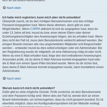
dich an die Board-Administration.
Nach oben
Ich habe mich registriert, kann mich aber nicht anmelden!
Überprüfe zuerst, ob du den richtigen Benutzernamen und das richtige
Passwort eingegeben hast. Wenn diese stimmen, dann gibt es zwei
Möglichkeiten. Wenn
COPPA
aktiviert ist und du angegeben hast, dass du
unter 13 Jahre alt bist, musst du bzw. einer deiner Eltern oder deiner
Erziehungsberechtigten den Anweisungen folgen, die du erhalten hast. Wenn
dies nicht der Fall ist, muss dein Benutzerkonto vielleicht aktiviert werden. Bei
einigen Boards müssen alle neu angemeldeten Mitglieder erst freigeschaltet
werden – entweder musst du dies selbst erledigen oder ein Administrator. Bei
der Registrierung wurde dir mitgeteilt, ob eine Aktivierung nötig ist oder nicht.
Wenn du eine E-Mail erhalten hast, folge den dort enthaltenen Anweisungen.
Ansonsten prüfe, ob du deine E-Mail-Adresse korrekt eingegeben hast oder
die E-Mail von einem Spam-Filter blockiert wurde. Wenn du dir sicher bist,
dass deine E-Mail-Adresse korrekt eingegeben wurde, dann kontaktiere einen
Administrator.
Nach oben
Warum kann ich mich nicht anmelden?
Dafür gibt es viele mögliche Gründe. Prüfe zunächst, ob dein Benutzername
und dein Passwort richtig sind. Wenn dies der Fall ist, wende dich an einen
Board-Administrator, um sicherzugehen, dass du nicht gesperrt wurdest. Es ist
ebenfalls möglich, dass ein Konfigurationsproblem mit der Website vorliegt,