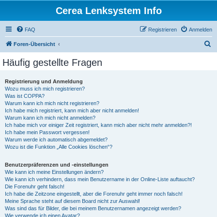
Cerea Lenksystem Info
FAQ
Registrieren
Anmelden
S
Foren-Übersicht
u
Häufig gestellte Fragen
c
h
Registrierung und Anmeldung
Wozu muss ich mich registrieren?
e
Was ist COPPA?
Warum kann ich mich nicht registrieren?
Ich habe mich registriert, kann mich aber nicht anmelden!
Warum kann ich mich nicht anmelden?
Ich habe mich vor einiger Zeit registriert, kann mich aber nicht mehr anmelden?!
Ich habe mein Passwort vergessen!
Warum werde ich automatisch abgemeldet?
Wozu ist die Funktion „Alle Cookies löschen“?
Benutzerpräferenzen und -einstellungen
Wie kann ich meine Einstellungen ändern?
Wie kann ich verhindern, dass mein Benutzername in der Online-Liste auftaucht?
Die Forenuhr geht falsch!
Ich habe die Zeitzone eingestellt, aber die Forenuhr geht immer noch falsch!
Meine Sprache steht auf diesem Board nicht zur Auswahl!
Was sind das für Bilder, die bei meinem Benutzernamen angezeigt werden?
Wie verwende ich einen Avatar?