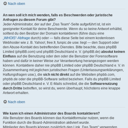
Nach oben
An wen soll ich mich wenden, falls es Beschwerden oder juristische
Anfragen zu diesem Forum gibt?
Jeder Administrator, der auf der „Das Team“-Seite aufgeführt ist, ist ein
geeigneter Kontakt für deine Beschwerde. Wenn du so keine Antwort erhältst,
solltest du den Besitzer der Domain kontaktieren (führe dazu eine
„WHOIS“-Abfrage
durch) oder — falls diese Seite bei einem kostenlosen
Webhoster wie z. B. Yahoo!, free.fr, funpic.de usw. liegt — den Support oder
den Abuse-Kontakt des betreffenden Dienstes. Bitte beachte, dass phpBB
Limited (phpBB.com) und phpBB Deutschland e. V. (phpBB.de)
absolut keinen
Einfluss
auf die Benutzung oder den oder die Benutzer der Forensoftware
haben und dafür in keiner Weise zur Verantwortung herangezogen werden
können. Kontaktiere daher nie phpBB Limited oder phpBB Deutschland e. V. in
Zusammenhang mit jeglichen juristischen Fragen (Unterlassungserklärungen,
Haftungsfragen usw.), die
sich nicht direkt
auf die Websiten phpbb.com,
phpbb.de oder die phpBB-Software selbst beziehen. Falls du phpBB Limited
oder phpBB Deutschland e. V. E-Mails schreibst, die die
Softwarenutzung
durch Dritte
betreffen, so wirst du, wenn überhaupt, höchstens eine knappe
Antwort erhalten.
Nach oben
Wie kann ich einen Administrator des Boards kontaktieren?
Alle Benutzer des Boards können das Kontaktformular nutzen, wenn die
Funktion durch die Board-Administration aktiviert wurde.
Mitglieder des Boards können zusätzlich den Link „Das Team“ verwenden.