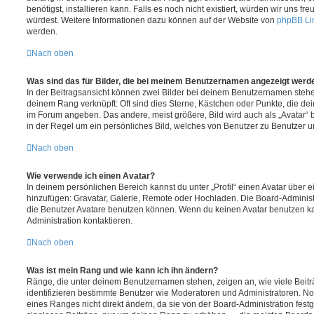
benötigst, installieren kann. Falls es noch nicht existiert, würden wir uns f
würdest. Weitere Informationen dazu können auf der Website von
phpBB Li
werden.
Nach oben
Was sind das für Bilder, die bei meinem Benutzernamen angezeigt werd
In der Beitragsansicht können zwei Bilder bei deinem Benutzernamen stehen.
deinem Rang verknüpft: Oft sind dies Sterne, Kästchen oder Punkte, die de
im Forum angeben. Das andere, meist größere, Bild wird auch als „Avatar“ b
in der Regel um ein persönliches Bild, welches von Benutzer zu Benutzer unt
Nach oben
Wie verwende ich einen Avatar?
In deinem persönlichen Bereich kannst du unter „Profil“ einen Avatar über 
hinzufügen: Gravatar, Galerie, Remote oder Hochladen. Die Board-Adminis
die Benutzer Avatare benutzen können. Wenn du keinen Avatar benutzen kan
Administration kontaktieren.
Nach oben
Was ist mein Rang und wie kann ich ihn ändern?
Ränge, die unter deinem Benutzernamen stehen, zeigen an, wie viele Beiträg
identifizieren bestimmte Benutzer wie Moderatoren und Administratoren. N
eines Ranges nicht direkt ändern, da sie von der Board-Administration festg