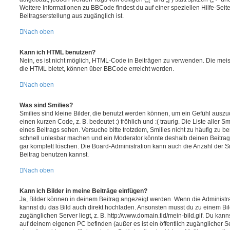
Weitere Informationen zu BBCode findest du auf einer speziellen Hilfe-Seite
Beitragserstellung aus zugänglich ist.
Nach oben
Kann ich HTML benutzen?
Nein, es ist nicht möglich, HTML-Code in Beiträgen zu verwenden. Die mei
die HTML bietet, können über BBCode erreicht werden.
Nach oben
Was sind Smilies?
Smilies sind kleine Bilder, die benutzt werden können, um ein Gefühl auszu
einen kurzen Code, z. B. bedeutet :) fröhlich und :( traurig. Die Liste aller 
eines Beitrags sehen. Versuche bitte trotzdem, Smilies nicht zu häufig zu b
schnell unlesbar machen und ein Moderator könnte deshalb deinen Beitrag
gar komplett löschen. Die Board-Administration kann auch die Anzahl der S
Beitrag benutzen kannst.
Nach oben
Kann ich Bilder in meine Beiträge einfügen?
Ja, Bilder können in deinem Beitrag angezeigt werden. Wenn die Administra
kannst du das Bild auch direkt hochladen. Ansonsten musst du zu einem Bild
zugänglichen Server liegt, z. B. http://www.domain.tld/mein-bild.gif. Du kann
auf deinem eigenen PC befinden (außer es ist ein öffentlich zugänglicher Se