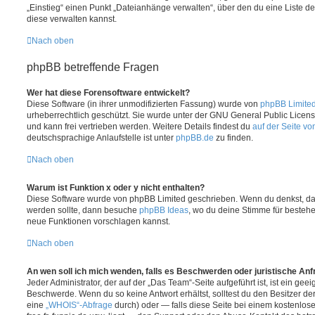
„Einstieg“ einen Punkt „Dateianhänge verwalten“, über den du eine Liste d
diese verwalten kannst.
Nach oben
phpBB betreffende Fragen
Wer hat diese Forensoftware entwickelt?
Diese Software (in ihrer unmodifizierten Fassung) wurde von
phpBB Limite
urheberrechtlich geschützt. Sie wurde unter der GNU General Public License
und kann frei vertrieben werden. Weitere Details findest du
auf der Seite v
deutschsprachige Anlaufstelle ist unter
phpBB.de
zu finden.
Nach oben
Warum ist Funktion x oder y nicht enthalten?
Diese Software wurde von phpBB Limited geschrieben. Wenn du denkst, das
werden sollte, dann besuche
phpBB Ideas
, wo du deine Stimme für beste
neue Funktionen vorschlagen kannst.
Nach oben
An wen soll ich mich wenden, falls es Beschwerden oder juristische An
Jeder Administrator, der auf der „Das Team“-Seite aufgeführt ist, ist ein geei
Beschwerde. Wenn du so keine Antwort erhältst, solltest du den Besitzer de
eine
„WHOIS“-Abfrage
durch) oder — falls diese Seite bei einem kostenlos