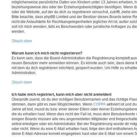
möglicherweise persönliche Daten von Kindern unter 13 Jahren erheben, h
beziehungsweise des oder der Erziehungsberechtigten benötigen. Wenn du di
oder die Website, auf der du dich zu registrieren versuchst, zutrifft, ziehe e
Bitte beachte, dass phpBB Limited und der Besitzer dieses Boards keine 
nicht die Anlaufstelle für Rechtsangelegenheiten jeglicher Art ist; außer so
soll ich mich wenden, falls es Beschwerden oder juristische Anfragen zu d
werden.
Nach oben
Warum kann ich mich nicht registrieren?
Es kann sein, dass die Board-Administration die Registrierung komplett ausg
neuen Benutzer mehr anmelden können. Es könnte auch sein, dass deine 
mit dem du dich registrieren möchtest, gesperrt wurden. Um Hilfe zu erhalt
Administration.
Nach oben
Ich habe mich registriert, kann mich aber nicht anmelden!
Überprüfe zuerst, ob du den richtigen Benutzernamen und das richtige Pa
stimmen, dann gibt es zwei Möglichkeiten. Wenn
COPPA
aktiviert ist und 
Jahre alt bist, musst du bzw. einer deiner Eltern oder deiner Erziehungsbe
die du erhalten hast. Wenn dies nicht der Fall ist, muss dein Benutzerkonto v
einigen Boards müssen alle neu angemeldeten Mitglieder erst freigeschalt
selbst erledigen oder ein Administrator. Bei der Registrierung wurde dir mitget
oder nicht. Wenn du eine E-Mail erhalten hast, folge den dort enthaltenen
deine E-Mail-Adresse korrekt eingegeben hast oder die E-Mail von einem S