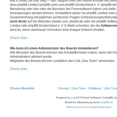
free.fr, funpic.de usw. liegt — den Support oder den Abuse-Kontakt des betr
dass phpBB Limited (phpBB.com) und phpBB Deutschland e. V. (phpBB.de
Benutzung oder den oder die Benutzer der Forensoftware haben und dafür 
herangezogen werden können. Kontaktiere daher nie phpBB Limited oder p
Zusammenhang mit jeglichen juristischen Fragen (Unterlassungserklärunge
nicht direkt
auf die Websiten phpbb.com, phpbb.de oder die phpBB-Softwar
Limited oder phpBB Deutschland e. V. E-Mails schreibst, die die
Softwarenu
wirst du, wenn überhaupt, höchstens eine knappe Antwort erhalten.
Nach oben
Wie kann ich einen Administrator des Boards kontaktieren?
Alle Benutzer des Boards können das Kontaktformular nutzen, wenn die Fun
Administration aktiviert wurde.
Mitglieder des Boards können zusätzlich den Link „Das Team“ verwenden.
Nach oben
Foren-Übersicht
Kontakt
Das Team
Mitglieder
Alle Coo
Powered by
phpBB
® Forum Software © phpBB Lim
Deutsche Übersetzung durch
phpBB.de
Datenschutz
|
Nutzungsbedingungen