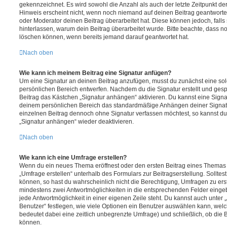
gekennzeichnet. Es wird sowohl die Anzahl als auch der letzte Zeitpunkt d
Hinweis erscheint nicht, wenn noch niemand auf deinen Beitrag geantwortet
oder Moderator deinen Beitrag überarbeitet hat. Diese können jedoch, falls s
hinterlassen, warum dein Beitrag überarbeitet wurde. Bitte beachte, dass n
löschen können, wenn bereits jemand darauf geantwortet hat.
Nach oben
Wie kann ich meinem Beitrag eine Signatur anfügen?
Um eine Signatur an deinen Beitrag anzufügen, musst du zunächst eine sol
persönlichen Bereich entwerfen. Nachdem du die Signatur erstellt und gesp
Beitrag das Kästchen „Signatur anhängen“ aktivieren. Du kannst eine Signa
deinem persönlichen Bereich das standardmäßige Anhängen deiner Signatu
einzelnen Beitrag dennoch ohne Signatur verfassen möchtest, so kannst du 
„Signatur anhängen“ wieder deaktivieren.
Nach oben
Wie kann ich eine Umfrage erstellen?
Wenn du ein neues Thema eröffnest oder den ersten Beitrag eines Themas be
„Umfrage erstellen“ unterhalb des Formulars zur Beitragserstellung. Solltes
können, so hast du wahrscheinlich nicht die Berechtigung, Umfragen zu erste
mindestens zwei Antwortmöglichkeiten in die entsprechenden Felder eingeb
jede Antwortmöglichkeit in einer eigenen Zeile steht. Du kannst auch unter
Benutzer“ festlegen, wie viele Optionen ein Benutzer auswählen kann, welche
bedeutet dabei eine zeitlich unbegrenzte Umfrage) und schließlich, ob die
können.