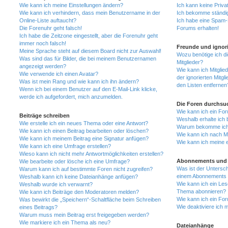
Wie kann ich meine Einstellungen ändern?
Ich kann keine Priva
Wie kann ich verhindern, dass mein Benutzername in der
Ich bekomme ständig
Online-Liste auftaucht?
Ich habe eine Spam-E
Die Forenuhr geht falsch!
Forums erhalten!
Ich habe die Zeitzone eingestellt, aber die Forenuhr geht
immer noch falsch!
Freunde und ignori
Meine Sprache steht auf diesem Board nicht zur Auswahl!
Wozu benötige ich di
Was sind das für Bilder, die bei meinem Benutzernamen
Mitglieder?
angezeigt werden?
Wie kann ich Mitglied
Wie verwende ich einen Avatar?
der ignorierten Mitg
Was ist mein Rang und wie kann ich ihn ändern?
den Listen entfernen
Wenn ich bei einem Benutzer auf den E-Mail-Link klicke,
werde ich aufgefordert, mich anzumelden.
Die Foren durchsu
Wie kann ich ein Fo
Beiträge schreiben
Weshalb erhalte ich 
Wie erstelle ich ein neues Thema oder eine Antwort?
Warum bekomme ich b
Wie kann ich einen Beitrag bearbeiten oder löschen?
Wie kann ich nach M
Wie kann ich meinem Beitrag eine Signatur anfügen?
Wie kann ich meine 
Wie kann ich eine Umfrage erstellen?
Wieso kann ich nicht mehr Antwortmöglichkeiten erstellen?
Abonnements und 
Wie bearbeite oder lösche ich eine Umfrage?
Was ist der Untersc
Warum kann ich auf bestimmte Foren nicht zugreifen?
einem Abonnements 
Weshalb kann ich keine Dateianhänge anfügen?
Wie kann ich ein Les
Weshalb wurde ich verwarnt?
Thema abonnieren?
Wie kann ich Beiträge den Moderatoren melden?
Wie kann ich ein Fo
Was bewirkt die „Speichern“-Schaltfläche beim Schreiben
Wie deaktiviere ich
eines Beitrags?
Warum muss mein Beitrag erst freigegeben werden?
Wie markiere ich ein Thema als neu?
Dateianhänge