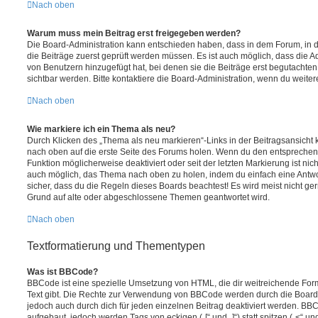
Nach oben
Warum muss mein Beitrag erst freigegeben werden?
Die Board-Administration kann entschieden haben, dass in dem Forum, in de
die Beiträge zuerst geprüft werden müssen. Es ist auch möglich, dass die A
von Benutzern hinzugefügt hat, bei denen sie die Beiträge erst begutachten
sichtbar werden. Bitte kontaktiere die Board-Administration, wenn du weiter
Nach oben
Wie markiere ich ein Thema als neu?
Durch Klicken des „Thema als neu markieren“-Links in der Beitragsansich
nach oben auf die erste Seite des Forums holen. Wenn du den entsprechende
Funktion möglicherweise deaktiviert oder seit der letzten Markierung ist nic
auch möglich, das Thema nach oben zu holen, indem du einfach eine Antwort
sicher, dass du die Regeln dieses Boards beachtest! Es wird meist nicht ge
Grund auf alte oder abgeschlossene Themen geantwortet wird.
Nach oben
Textformatierung und Thementypen
Was ist BBCode?
BBCode ist eine spezielle Umsetzung von HTML, die dir weitreichende For
Text gibt. Die Rechte zur Verwendung von BBCode werden durch die Board
jedoch auch durch dich für jeden einzelnen Beitrag deaktiviert werden. BB
aufgebaut, jedoch werden Tags von eckigen („[“ und „]“) statt spitzen („<“ 