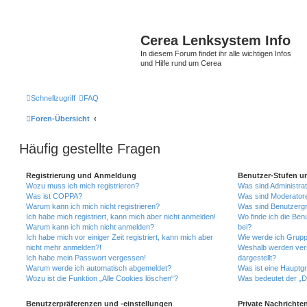
Cerea Lenksystem Info
In diesem Forum findet ihr alle wichtigen Infos
und Hilfe rund um Cerea
Schnellzugriff
FAQ
Foren-Übersicht
Häufig gestellte Fragen
Registrierung und Anmeldung
Benutzer-Stufen u
Wozu muss ich mich registrieren?
Was sind Administra
Was ist COPPA?
Was sind Moderator
Warum kann ich mich nicht registrieren?
Was sind Benutzerg
Ich habe mich registriert, kann mich aber nicht anmelden!
Wo finde ich die Ben
Warum kann ich mich nicht anmelden?
bei?
Ich habe mich vor einiger Zeit registriert, kann mich aber
Wie werde ich Grupp
nicht mehr anmelden?!
Weshalb werden ver
Ich habe mein Passwort vergessen!
dargestellt?
Warum werde ich automatisch abgemeldet?
Was ist eine Hauptg
Wozu ist die Funktion „Alle Cookies löschen“?
Was bedeutet der „Da
Benutzerpräferenzen und -einstellungen
Private Nachrichte