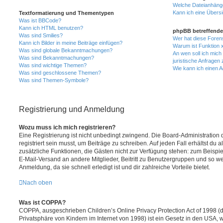
Welche Dateianhänge
Kann ich eine Übersi
Textformatierung und Thementypen
Was ist BBCode?
Kann ich HTML benutzen?
phpBB betreffende
Was sind Smilies?
Wer hat diese Foren
Kann ich Bilder in meine Beiträge einfügen?
Warum ist Funktion x
Was sind globale Bekanntmachungen?
An wen soll ich mic
Was sind Bekanntmachungen?
juristische Anfragen
Was sind wichtige Themen?
Wie kann ich einen A
Was sind geschlossene Themen?
Was sind Themen-Symbole?
Registrierung und Anmeldung
Wozu muss ich mich registrieren?
Eine Registrierung ist nicht unbedingt zwingend. Die Board-Administration
registriert sein musst, um Beiträge zu schreiben. Auf jeden Fall erhältst du als
zusätzliche Funktionen, die Gästen nicht zur Verfügung stehen: zum Beispiel
E-Mail-Versand an andere Mitglieder, Beitritt zu Benutzergruppen und so wei
Anmeldung, da sie schnell erledigt ist und dir zahlreiche Vorteile bietet.
Nach oben
Was ist COPPA?
COPPA, ausgeschrieben Children’s Online Privacy Protection Act of 1998 (
Privatsphäre von Kindern im Internet von 1998) ist ein Gesetz in den USA, w