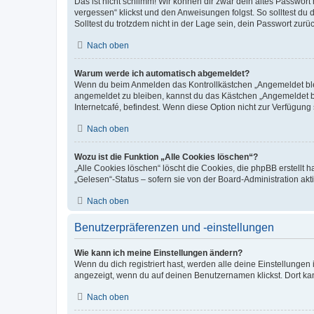
Das ist nicht schlimm! Wir können dir zwar dein altes Passwort
vergessen“ klickst und den Anweisungen folgst. So solltest du
Solltest du trotzdem nicht in der Lage sein, dein Passwort zur
Nach oben
Warum werde ich automatisch abgemeldet?
Wenn du beim Anmelden das Kontrollkästchen „Angemeldet bleib
angemeldet zu bleiben, kannst du das Kästchen „Angemeldet b
Internetcafé, befindest. Wenn diese Option nicht zur Verfügung
Nach oben
Wozu ist die Funktion „Alle Cookies löschen“?
„Alle Cookies löschen“ löscht die Cookies, die phpBB erstellt
„Gelesen“-Status – sofern sie von der Board-Administration ak
Nach oben
Benutzerpräferenzen und -einstellungen
Wie kann ich meine Einstellungen ändern?
Wenn du dich registriert hast, werden alle deine Einstellunge
angezeigt, wenn du auf deinen Benutzernamen klickst. Dort kan
Nach oben