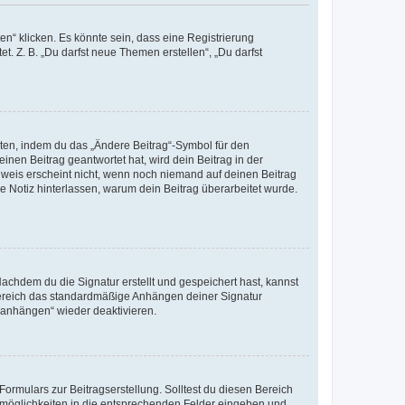
n“ klicken. Es könnte sein, dass eine Registrierung
t. Z. B. „Du darfst neue Themen erstellen“, „Du darfst
iten, indem du das „Ändere Beitrag“-Symbol für den
inen Beitrag geantwortet hat, wird dein Beitrag in der
nweis erscheint nicht, wenn noch niemand auf deinen Beitrag
ne Notiz hinterlassen, warum dein Beitrag überarbeitet wurde.
chdem du die Signatur erstellt und gespeichert hast, kannst
Bereich das standardmäßige Anhängen deiner Signatur
r anhängen“ wieder deaktivieren.
ormulars zur Beitragserstellung. Solltest du diesen Bereich
rtmöglichkeiten in die entsprechenden Felder eingeben und