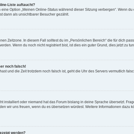
ine-Liste auftaucht?
n eine Option „Meinen Online-Status während dieser Sitzung verbergen“. Wenn du d
st dann als unsichtbarer Besucher gezählt.
en Zeitzone. In diesem Fall solltest du im „Persönlichen Bereich“ die für dich passe
den. Wenn du noch nicht registriert bist, ist dies ein guter Grund, dies jetzt zu tun
mer noch falsch!
t hast und die Zeit trotzdem noch falsch ist, geht die Uhr des Servers vermutlich fal
t installiert oder niemand hat das Forum bislang in deine Sprache übersetzt. Frag
, würden wir uns freuen, wenn du es übersetzen würdest. Weitere Informationen dazu
gezeigt werden?