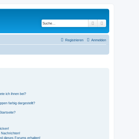
Suche
Erweiterte Suche
Registrieren
Anmelden
ete ich ihnen bei?
en farbig dargestellt?
tartseite?
icken!
 Nachrichten!
ed dieses Forums erhalten!