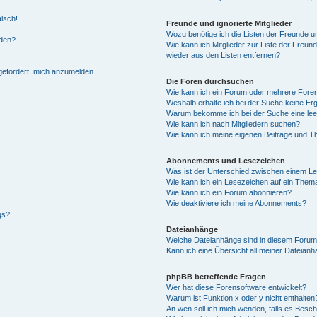
alsch!
Freunde und ignorierte Mitglieder
Wozu benötige ich die Listen der Freunde un
rden?
Wie kann ich Mitglieder zur Liste der Freund
wieder aus den Listen entfernen?
fgefordert, mich anzumelden.
Die Foren durchsuchen
Wie kann ich ein Forum oder mehrere For
Weshalb erhalte ich bei der Suche keine Er
Warum bekomme ich bei der Suche eine lee
Wie kann ich nach Mitgliedern suchen?
Wie kann ich meine eigenen Beiträge und T
Abonnements und Lesezeichen
Was ist der Unterschied zwischen einem L
Wie kann ich ein Lesezeichen auf ein Them
Wie kann ich ein Forum abonnieren?
Wie deaktiviere ich meine Abonnements?
gs?
Dateianhänge
Welche Dateianhänge sind in diesem Forum
Kann ich eine Übersicht all meiner Dateian
phpBB betreffende Fragen
Wer hat diese Forensoftware entwickelt?
Warum ist Funktion x oder y nicht enthalten
An wen soll ich mich wenden, falls es Besc