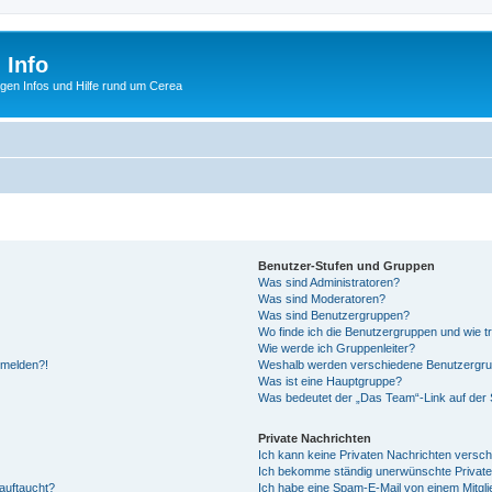
 Info
tigen Infos und Hilfe rund um Cerea
Benutzer-Stufen und Gruppen
Was sind Administratoren?
Was sind Moderatoren?
Was sind Benutzergruppen?
Wo finde ich die Benutzergruppen und wie tr
Wie werde ich Gruppenleiter?
anmelden?!
Weshalb werden verschiedene Benutzergrupp
Was ist eine Hauptgruppe?
Was bedeutet der „Das Team“-Link auf der S
Private Nachrichten
Ich kann keine Privaten Nachrichten versch
Ich bekomme ständig unerwünschte Private
auftaucht?
Ich habe eine Spam-E-Mail von einem Mitgli