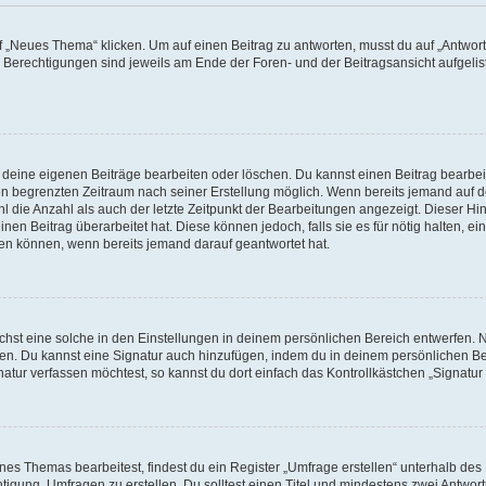
„Neues Thema“ klicken. Um auf einen Beitrag zu antworten, musst du auf „Antworte
e Berechtigungen sind jeweils am Ende der Foren- und der Beitragsansicht aufgeliste
r deine eigenen Beiträge bearbeiten oder löschen. Du kannst einen Beitrag bearbe
inen begrenzten Zeitraum nach seiner Erstellung möglich. Wenn bereits jemand auf de
 die Anzahl als auch der letzte Zeitpunkt der Bearbeitungen angezeigt. Dieser Hi
en Beitrag überarbeitet hat. Diese können jedoch, falls sie es für nötig halten, ei
hen können, wenn bereits jemand darauf geantwortet hat.
st eine solche in den Einstellungen in deinem persönlichen Bereich entwerfen. Na
eren. Du kannst eine Signatur auch hinzufügen, indem du in deinem persönlichen 
atur verfassen möchtest, so kannst du dort einfach das Kontrollkästchen „Signatu
s Themas bearbeitest, findest du ein Register „Umfrage erstellen“ unterhalb des F
htigung, Umfragen zu erstellen. Du solltest einen Titel und mindestens zwei Antwo