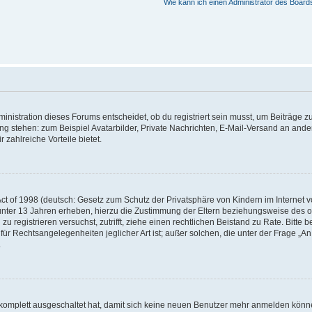
Wie kann ich einen Administrator des Board
istration dieses Forums entscheidet, ob du registriert sein musst, um Beiträge zu s
ung stehen: zum Beispiel Avatarbilder, Private Nachrichten, E-Mail-Versand an ander
 zahlreiche Vorteile bietet.
t of 1998 (deutsch: Gesetz zum Schutz der Privatsphäre von Kindern im Internet vo
unter 13 Jahren erheben, hierzu die Zustimmung der Eltern beziehungsweise des o
h zu registrieren versuchst, zutrifft, ziehe einen rechtlichen Beistand zu Rate. Bit
für Rechtsangelegenheiten jeglicher Art ist; außer solchen, die unter der Frage „
.
g komplett ausgeschaltet hat, damit sich keine neuen Benutzer mehr anmelden könn