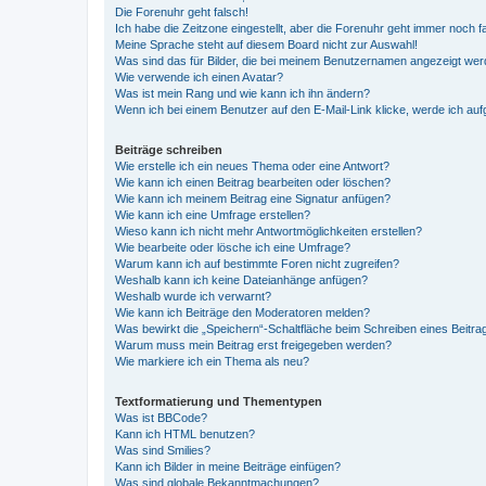
Die Forenuhr geht falsch!
Ich habe die Zeitzone eingestellt, aber die Forenuhr geht immer noch f
Meine Sprache steht auf diesem Board nicht zur Auswahl!
Was sind das für Bilder, die bei meinem Benutzernamen angezeigt we
Wie verwende ich einen Avatar?
Was ist mein Rang und wie kann ich ihn ändern?
Wenn ich bei einem Benutzer auf den E-Mail-Link klicke, werde ich au
Beiträge schreiben
Wie erstelle ich ein neues Thema oder eine Antwort?
Wie kann ich einen Beitrag bearbeiten oder löschen?
Wie kann ich meinem Beitrag eine Signatur anfügen?
Wie kann ich eine Umfrage erstellen?
Wieso kann ich nicht mehr Antwortmöglichkeiten erstellen?
Wie bearbeite oder lösche ich eine Umfrage?
Warum kann ich auf bestimmte Foren nicht zugreifen?
Weshalb kann ich keine Dateianhänge anfügen?
Weshalb wurde ich verwarnt?
Wie kann ich Beiträge den Moderatoren melden?
Was bewirkt die „Speichern“-Schaltfläche beim Schreiben eines Beitra
Warum muss mein Beitrag erst freigegeben werden?
Wie markiere ich ein Thema als neu?
Textformatierung und Thementypen
Was ist BBCode?
Kann ich HTML benutzen?
Was sind Smilies?
Kann ich Bilder in meine Beiträge einfügen?
Was sind globale Bekanntmachungen?