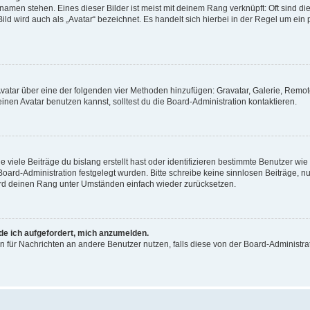
amen stehen. Eines dieser Bilder ist meist mit deinem Rang verknüpft: Oft sind di
ld wird auch als „Avatar“ bezeichnet. Es handelt sich hierbei in der Regel um ein
 Avatar über eine der folgenden vier Methoden hinzufügen: Gravatar, Galerie, Rem
en Avatar benutzen kannst, solltest du die Board-Administration kontaktieren.
viele Beiträge du bislang erstellt hast oder identifizieren bestimmte Benutzer w
 Board-Administration festgelegt wurden. Bitte schreibe keine sinnlosen Beiträge
wird deinen Rang unter Umständen einfach wieder zurücksetzen.
rde ich aufgefordert, mich anzumelden.
ion für Nachrichten an andere Benutzer nutzen, falls diese von der Board-Administ