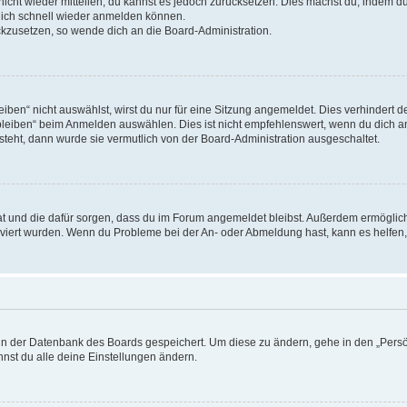
 nicht wieder mitteilen, du kannst es jedoch zurücksetzen. Dies machst du, indem 
 dich schnell wieder anmelden können.
ückzusetzen, so wende dich an die Board-Administration.
en“ nicht auswählst, wirst du nur für eine Sitzung angemeldet. Dies verhindert 
leiben“ beim Anmelden auswählen. Dies ist nicht empfehlenswert, wenn du dich an
 steht, dann wurde sie vermutlich von der Board-Administration ausgeschaltet.
 hat und die dafür sorgen, dass du im Forum angemeldet bleibst. Außerdem ermögli
tiviert wurden. Wenn du Probleme bei der An- oder Abmeldung hast, kann es helfen
n in der Datenbank des Boards gespeichert. Um diese zu ändern, gehe in den „Persö
nst du alle deine Einstellungen ändern.