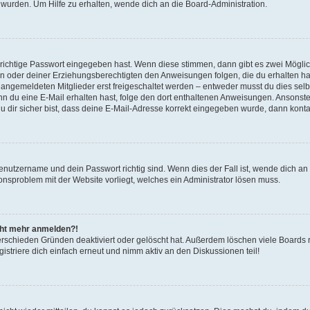
 wurden. Um Hilfe zu erhalten, wende dich an die Board-Administration.
 richtige Passwort eingegeben hast. Wenn diese stimmen, dann gibt es zwei Mögl
tern oder deiner Erziehungsberechtigten den Anweisungen folgen, die du erhalten ha
u angemeldeten Mitglieder erst freigeschaltet werden – entweder musst du dies selbs
. Wenn du eine E-Mail erhalten hast, folge den dort enthaltenen Anweisungen. Ansons
 dir sicher bist, dass deine E-Mail-Adresse korrekt eingegeben wurde, dann kontak
Benutzername und dein Passwort richtig sind. Wenn dies der Fall ist, wende dich a
ionsproblem mit der Website vorliegt, welches ein Administrator lösen muss.
icht mehr anmelden?!
erschieden Gründen deaktiviert oder gelöscht hat. Außerdem löschen viele Boards r
triere dich einfach erneut und nimm aktiv an den Diskussionen teil!