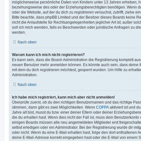
möglicherweise persönliche Daten von Kindern unter 13 Jahren erheben, h
beziehungsweise des oder der Erziehungsberechtigten benötigen. Wenn du di
oder die Website, auf der du dich zu registrieren versuchst, zutrifft, ziehe e
Bitte beachte, dass phpBB Limited und der Besitzer dieses Boards keine 
nicht die Anlaufstelle für Rechtsangelegenheiten jeglicher Art ist; außer so
soll ich mich wenden, falls es Beschwerden oder juristische Anfragen zu d
werden.
Nach oben
Warum kann ich mich nicht registrieren?
Es kann sein, dass die Board-Administration die Registrierung komplett ausg
neuen Benutzer mehr anmelden können. Es könnte auch sein, dass deine 
mit dem du dich registrieren möchtest, gesperrt wurden. Um Hilfe zu erhalt
Administration.
Nach oben
Ich habe mich registriert, kann mich aber nicht anmelden!
Überprüfe zuerst, ob du den richtigen Benutzernamen und das richtige Pa
stimmen, dann gibt es zwei Möglichkeiten. Wenn
COPPA
aktiviert ist und 
Jahre alt bist, musst du bzw. einer deiner Eltern oder deiner Erziehungsbe
die du erhalten hast. Wenn dies nicht der Fall ist, muss dein Benutzerkonto v
einigen Boards müssen alle neu angemeldeten Mitglieder erst freigeschalt
selbst erledigen oder ein Administrator. Bei der Registrierung wurde dir mitget
oder nicht. Wenn du eine E-Mail erhalten hast, folge den dort enthaltenen
deine E-Mail-Adresse korrekt eingegeben hast oder die E-Mail von einem S