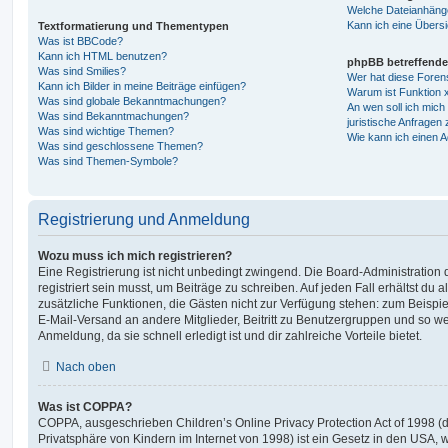
Welche Dateianhänge
Kann ich eine Übersi
Textformatierung und Thementypen
Was ist BBCode?
Kann ich HTML benutzen?
phpBB betreffende
Was sind Smilies?
Wer hat diese Foren
Kann ich Bilder in meine Beiträge einfügen?
Warum ist Funktion x
Was sind globale Bekanntmachungen?
An wen soll ich mic
Was sind Bekanntmachungen?
juristische Anfragen
Was sind wichtige Themen?
Wie kann ich einen A
Was sind geschlossene Themen?
Was sind Themen-Symbole?
Registrierung und Anmeldung
Wozu muss ich mich registrieren?
Eine Registrierung ist nicht unbedingt zwingend. Die Board-Administration
registriert sein musst, um Beiträge zu schreiben. Auf jeden Fall erhältst du als
zusätzliche Funktionen, die Gästen nicht zur Verfügung stehen: zum Beispiel
E-Mail-Versand an andere Mitglieder, Beitritt zu Benutzergruppen und so wei
Anmeldung, da sie schnell erledigt ist und dir zahlreiche Vorteile bietet.
Nach oben
Was ist COPPA?
COPPA, ausgeschrieben Children’s Online Privacy Protection Act of 1998 (
Privatsphäre von Kindern im Internet von 1998) ist ein Gesetz in den USA, w