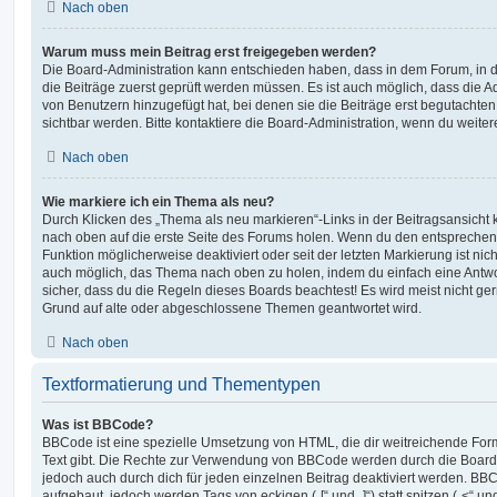
Nach oben
Warum muss mein Beitrag erst freigegeben werden?
Die Board-Administration kann entschieden haben, dass in dem Forum, in de
die Beiträge zuerst geprüft werden müssen. Es ist auch möglich, dass die A
von Benutzern hinzugefügt hat, bei denen sie die Beiträge erst begutachten
sichtbar werden. Bitte kontaktiere die Board-Administration, wenn du weiter
Nach oben
Wie markiere ich ein Thema als neu?
Durch Klicken des „Thema als neu markieren“-Links in der Beitragsansich
nach oben auf die erste Seite des Forums holen. Wenn du den entsprechende
Funktion möglicherweise deaktiviert oder seit der letzten Markierung ist nic
auch möglich, das Thema nach oben zu holen, indem du einfach eine Antwort
sicher, dass du die Regeln dieses Boards beachtest! Es wird meist nicht ge
Grund auf alte oder abgeschlossene Themen geantwortet wird.
Nach oben
Textformatierung und Thementypen
Was ist BBCode?
BBCode ist eine spezielle Umsetzung von HTML, die dir weitreichende For
Text gibt. Die Rechte zur Verwendung von BBCode werden durch die Board
jedoch auch durch dich für jeden einzelnen Beitrag deaktiviert werden. BB
aufgebaut, jedoch werden Tags von eckigen („[“ und „]“) statt spitzen („<“ 