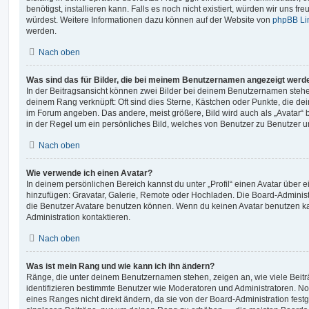
benötigst, installieren kann. Falls es noch nicht existiert, würden wir uns f
würdest. Weitere Informationen dazu können auf der Website von
phpBB Li
werden.
Nach oben
Was sind das für Bilder, die bei meinem Benutzernamen angezeigt werd
In der Beitragsansicht können zwei Bilder bei deinem Benutzernamen stehen.
deinem Rang verknüpft: Oft sind dies Sterne, Kästchen oder Punkte, die de
im Forum angeben. Das andere, meist größere, Bild wird auch als „Avatar“ b
in der Regel um ein persönliches Bild, welches von Benutzer zu Benutzer unt
Nach oben
Wie verwende ich einen Avatar?
In deinem persönlichen Bereich kannst du unter „Profil“ einen Avatar über 
hinzufügen: Gravatar, Galerie, Remote oder Hochladen. Die Board-Adminis
die Benutzer Avatare benutzen können. Wenn du keinen Avatar benutzen kan
Administration kontaktieren.
Nach oben
Was ist mein Rang und wie kann ich ihn ändern?
Ränge, die unter deinem Benutzernamen stehen, zeigen an, wie viele Beiträg
identifizieren bestimmte Benutzer wie Moderatoren und Administratoren. N
eines Ranges nicht direkt ändern, da sie von der Board-Administration festg