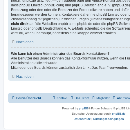
free.fr, funpic.de usw. liegt — den Support oder den Abuse-Kontakt des betr
dass phpBB Limited (phpBB.com) und phpBB Deutschland e. V. (phpBB.de
Benutzung oder den oder die Benutzer der Forensoftware haben und dafür 
herangezogen werden können. Kontaktiere daher nie phpBB Limited oder p
Zusammenhang mit jeglichen juristischen Fragen (Unterlassungserklärunge
nicht direkt
auf die Websiten phpbb.com, phpbb.de oder die phpBB-Softwar
Limited oder phpBB Deutschland e. V. E-Mails schreibst, die die
Softwarenu
wirst du, wenn überhaupt, höchstens eine knappe Antwort erhalten.
Nach oben
Wie kann ich einen Administrator des Boards kontaktieren?
Alle Benutzer des Boards können das Kontaktformular nutzen, wenn die Fun
Administration aktiviert wurde.
Mitglieder des Boards können zusätzlich den Link „Das Team“ verwenden.
Nach oben
Foren-Übersicht
Kontakt
Das Team
Mitglieder
Alle Coo
Powered by
phpBB
® Forum Software © phpBB Lim
Deutsche Übersetzung durch
phpBB.de
Datenschutz
|
Nutzungsbedingungen