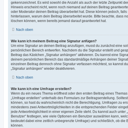
gekennzeichnet. Es wird sowohl die Anzahl als auch der letzte Zeitpunkt d
Hinweis erscheint nicht, wenn noch niemand auf deinen Beitrag geantwortet
oder Moderator deinen Beitrag überarbeitet hat. Diese können jedoch, falls s
hinterlassen, warum dein Beitrag überarbeitet wurde. Bitte beachte, dass n
löschen können, wenn bereits jemand darauf geantwortet hat.
Nach oben
Wie kann ich meinem Beitrag eine Signatur anfügen?
Um eine Signatur an deinen Beitrag anzufügen, musst du zunächst eine sol
persönlichen Bereich entwerfen. Nachdem du die Signatur erstellt und gesp
Beitrag das Kästchen „Signatur anhängen“ aktivieren. Du kannst eine Signa
deinem persönlichen Bereich das standardmäßige Anhängen deiner Signatu
einzelnen Beitrag dennoch ohne Signatur verfassen möchtest, so kannst du 
„Signatur anhängen“ wieder deaktivieren.
Nach oben
Wie kann ich eine Umfrage erstellen?
Wenn du ein neues Thema eröffnest oder den ersten Beitrag eines Themas be
„Umfrage erstellen“ unterhalb des Formulars zur Beitragserstellung. Solltes
können, so hast du wahrscheinlich nicht die Berechtigung, Umfragen zu erste
mindestens zwei Antwortmöglichkeiten in die entsprechenden Felder eingeb
jede Antwortmöglichkeit in einer eigenen Zeile steht. Du kannst auch unter
Benutzer“ festlegen, wie viele Optionen ein Benutzer auswählen kann, welche
bedeutet dabei eine zeitlich unbegrenzte Umfrage) und schließlich, ob die
können.