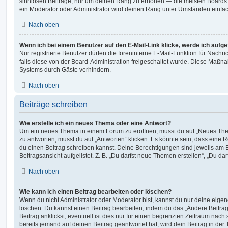
sinnlosen Beiträge, nur um deinen Rang zu erhöhen — die meisten Boards 
ein Moderator oder Administrator wird deinen Rang unter Umständen einfa
Nach oben
Wenn ich bei einem Benutzer auf den E-Mail-Link klicke, werde ich aufg
Nur registrierte Benutzer dürfen die foreninterne E-Mail-Funktion für Nachr
falls diese von der Board-Administration freigeschaltet wurde. Diese Maßn
Systems durch Gäste verhindern.
Nach oben
Beiträge schreiben
Wie erstelle ich ein neues Thema oder eine Antwort?
Um ein neues Thema in einem Forum zu eröffnen, musst du auf „Neues Them
zu antworten, musst du auf „Antworten“ klicken. Es könnte sein, dass eine Reg
du einen Beitrag schreiben kannst. Deine Berechtigungen sind jeweils am 
Beitragsansicht aufgelistet. Z. B. „Du darfst neue Themen erstellen“, „Du da
Nach oben
Wie kann ich einen Beitrag bearbeiten oder löschen?
Wenn du nicht Administrator oder Moderator bist, kannst du nur deine eige
löschen. Du kannst einen Beitrag bearbeiten, indem du das „Ändere Beitr
Beitrag anklickst; eventuell ist dies nur für einen begrenzten Zeitraum nac
bereits jemand auf deinen Beitrag geantwortet hat, wird dein Beitrag in der