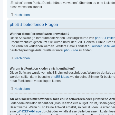
„Einstieg“ einen Punkt „Dateianhänge verwalten“, über den du eine Liste d
diese verwalten kannst.
Nach oben
phpBB betreffende Fragen
Wer hat diese Forensoftware entwickelt?
Diese Software (in ihrer unmodifizierten Fassung) wurde von
phpBB Limite
urheberrechtlich geschützt. Sie wurde unter der GNU General Public License
und kann frei vertrieben werden. Weitere Details findest du
auf der Seite v
deutschsprachige Anlaufstelle ist unter
phpBB.de
zu finden.
Nach oben
Warum ist Funktion x oder y nicht enthalten?
Diese Software wurde von phpBB Limited geschrieben. Wenn du denkst, das
werden sollte, dann besuche
phpBB Ideas
, wo du deine Stimme für beste
neue Funktionen vorschlagen kannst.
Nach oben
An wen soll ich mich wenden, falls es Beschwerden oder juristische An
Jeder Administrator, der auf der „Das Team“-Seite aufgeführt ist, ist ein geei
Beschwerde. Wenn du so keine Antwort erhältst, solltest du den Besitzer de
eine
„WHOIS“-Abfrage
durch) oder — falls diese Seite bei einem kostenlos