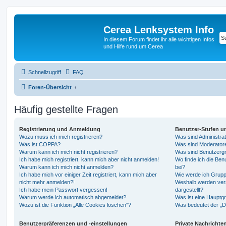
Cerea Lenksystem Info
In diesem Forum findet ihr alle wichtigen Infos
und Hilfe rund um Cerea
Schnellzugriff
FAQ
Foren-Übersicht
Häufig gestellte Fragen
Registrierung und Anmeldung
Benutzer-Stufen u
Wozu muss ich mich registrieren?
Was sind Administra
Was ist COPPA?
Was sind Moderator
Warum kann ich mich nicht registrieren?
Was sind Benutzerg
Ich habe mich registriert, kann mich aber nicht anmelden!
Wo finde ich die Ben
Warum kann ich mich nicht anmelden?
bei?
Ich habe mich vor einiger Zeit registriert, kann mich aber
Wie werde ich Grupp
nicht mehr anmelden?!
Weshalb werden ver
Ich habe mein Passwort vergessen!
dargestellt?
Warum werde ich automatisch abgemeldet?
Was ist eine Hauptg
Wozu ist die Funktion „Alle Cookies löschen“?
Was bedeutet der „Da
Benutzerpräferenzen und -einstellungen
Private Nachrichte