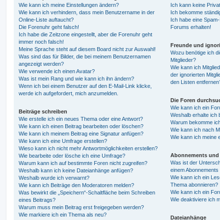
Wie kann ich meine Einstellungen ändern?
Ich kann keine Priva
Wie kann ich verhindern, dass mein Benutzername in der
Ich bekomme ständig
Online-Liste auftaucht?
Ich habe eine Spam-E
Die Forenuhr geht falsch!
Forums erhalten!
Ich habe die Zeitzone eingestellt, aber die Forenuhr geht
immer noch falsch!
Freunde und ignori
Meine Sprache steht auf diesem Board nicht zur Auswahl!
Wozu benötige ich di
Was sind das für Bilder, die bei meinem Benutzernamen
Mitglieder?
angezeigt werden?
Wie kann ich Mitglied
Wie verwende ich einen Avatar?
der ignorierten Mitg
Was ist mein Rang und wie kann ich ihn ändern?
den Listen entfernen
Wenn ich bei einem Benutzer auf den E-Mail-Link klicke,
werde ich aufgefordert, mich anzumelden.
Die Foren durchsu
Wie kann ich ein Fo
Beiträge schreiben
Weshalb erhalte ich 
Wie erstelle ich ein neues Thema oder eine Antwort?
Warum bekomme ich b
Wie kann ich einen Beitrag bearbeiten oder löschen?
Wie kann ich nach M
Wie kann ich meinem Beitrag eine Signatur anfügen?
Wie kann ich meine 
Wie kann ich eine Umfrage erstellen?
Wieso kann ich nicht mehr Antwortmöglichkeiten erstellen?
Abonnements und 
Wie bearbeite oder lösche ich eine Umfrage?
Was ist der Untersc
Warum kann ich auf bestimmte Foren nicht zugreifen?
einem Abonnements 
Weshalb kann ich keine Dateianhänge anfügen?
Wie kann ich ein Les
Weshalb wurde ich verwarnt?
Thema abonnieren?
Wie kann ich Beiträge den Moderatoren melden?
Wie kann ich ein Fo
Was bewirkt die „Speichern“-Schaltfläche beim Schreiben
Wie deaktiviere ich
eines Beitrags?
Warum muss mein Beitrag erst freigegeben werden?
Wie markiere ich ein Thema als neu?
Dateianhänge