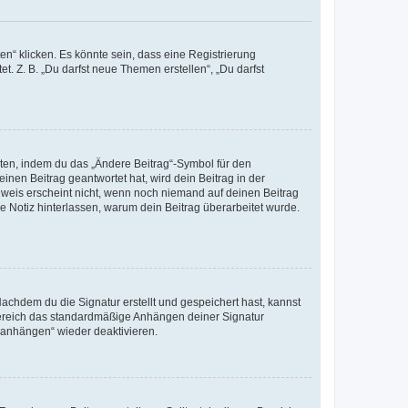
n“ klicken. Es könnte sein, dass eine Registrierung
t. Z. B. „Du darfst neue Themen erstellen“, „Du darfst
iten, indem du das „Ändere Beitrag“-Symbol für den
inen Beitrag geantwortet hat, wird dein Beitrag in der
nweis erscheint nicht, wenn noch niemand auf deinen Beitrag
ne Notiz hinterlassen, warum dein Beitrag überarbeitet wurde.
chdem du die Signatur erstellt und gespeichert hast, kannst
Bereich das standardmäßige Anhängen deiner Signatur
r anhängen“ wieder deaktivieren.