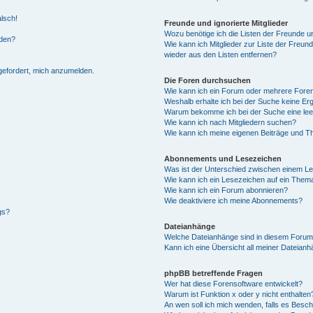
alsch!
Freunde und ignorierte Mitglieder
Wozu benötige ich die Listen der Freunde un
rden?
Wie kann ich Mitglieder zur Liste der Freund
wieder aus den Listen entfernen?
fgefordert, mich anzumelden.
Die Foren durchsuchen
Wie kann ich ein Forum oder mehrere For
Weshalb erhalte ich bei der Suche keine Er
Warum bekomme ich bei der Suche eine lee
Wie kann ich nach Mitgliedern suchen?
Wie kann ich meine eigenen Beiträge und T
Abonnements und Lesezeichen
Was ist der Unterschied zwischen einem L
Wie kann ich ein Lesezeichen auf ein Them
Wie kann ich ein Forum abonnieren?
Wie deaktiviere ich meine Abonnements?
gs?
Dateianhänge
Welche Dateianhänge sind in diesem Forum
Kann ich eine Übersicht all meiner Dateian
phpBB betreffende Fragen
Wer hat diese Forensoftware entwickelt?
Warum ist Funktion x oder y nicht enthalten
An wen soll ich mich wenden, falls es Besc