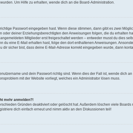
 wurden. Um Hilfe zu erhalten, wende dich an die Board-Administration.
 richtige Passwort eingegeben hast. Wenn diese stimmen, dann gibt es zwei Mögl
tern oder deiner Erziehungsberechtigten den Anweisungen folgen, die du erhalten ha
u angemeldeten Mitglieder erst freigeschaltet werden – entweder musst du dies selbs
. Wenn du eine E-Mail erhalten hast, folge den dort enthaltenen Anweisungen. Ansons
 dir sicher bist, dass deine E-Mail-Adresse korrekt eingegeben wurde, dann kontak
Benutzername und dein Passwort richtig sind. Wenn dies der Fall ist, wende dich a
ionsproblem mit der Website vorliegt, welches ein Administrator lösen muss.
icht mehr anmelden?!
erschieden Gründen deaktiviert oder gelöscht hat. Außerdem löschen viele Boards r
triere dich einfach erneut und nimm aktiv an den Diskussionen teil!