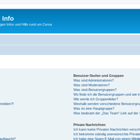
 Info
tigen Infos und Hilfe rund um Cerea
Benutzer-Stufen und Gruppen
Was sind Administratoren?
Was sind Moderatoren?
Was sind Benutzergruppen?
Wo finde ich die Benutzergruppen und wie tr
Wie werde ich Gruppenleiter?
anmelden?!
Weshalb werden verschiedene Benutzergrupp
Was ist eine Hauptgruppe?
Was bedeutet der „Das Team“-Link auf der S
Private Nachrichten
Ich kann keine Privaten Nachrichten versch
Ich bekomme ständig unerwünschte Private
auftaucht?
Ich habe eine Spam-E-Mail von einem Mitgli