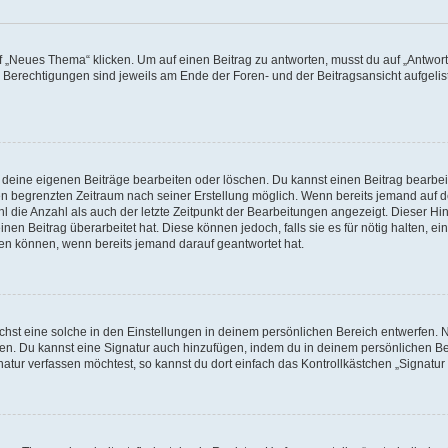
„Neues Thema“ klicken. Um auf einen Beitrag zu antworten, musst du auf „Antworte
e Berechtigungen sind jeweils am Ende der Foren- und der Beitragsansicht aufgeliste
r deine eigenen Beiträge bearbeiten oder löschen. Du kannst einen Beitrag bearbe
inen begrenzten Zeitraum nach seiner Erstellung möglich. Wenn bereits jemand auf de
 die Anzahl als auch der letzte Zeitpunkt der Bearbeitungen angezeigt. Dieser Hi
en Beitrag überarbeitet hat. Diese können jedoch, falls sie es für nötig halten, ei
hen können, wenn bereits jemand darauf geantwortet hat.
st eine solche in den Einstellungen in deinem persönlichen Bereich entwerfen. Na
eren. Du kannst eine Signatur auch hinzufügen, indem du in deinem persönlichen 
atur verfassen möchtest, so kannst du dort einfach das Kontrollkästchen „Signatu