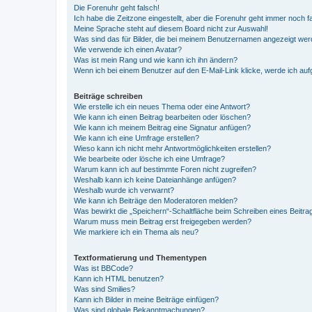
Die Forenuhr geht falsch!
Ich habe die Zeitzone eingestellt, aber die Forenuhr geht immer noch f
Meine Sprache steht auf diesem Board nicht zur Auswahl!
Was sind das für Bilder, die bei meinem Benutzernamen angezeigt we
Wie verwende ich einen Avatar?
Was ist mein Rang und wie kann ich ihn ändern?
Wenn ich bei einem Benutzer auf den E-Mail-Link klicke, werde ich au
Beiträge schreiben
Wie erstelle ich ein neues Thema oder eine Antwort?
Wie kann ich einen Beitrag bearbeiten oder löschen?
Wie kann ich meinem Beitrag eine Signatur anfügen?
Wie kann ich eine Umfrage erstellen?
Wieso kann ich nicht mehr Antwortmöglichkeiten erstellen?
Wie bearbeite oder lösche ich eine Umfrage?
Warum kann ich auf bestimmte Foren nicht zugreifen?
Weshalb kann ich keine Dateianhänge anfügen?
Weshalb wurde ich verwarnt?
Wie kann ich Beiträge den Moderatoren melden?
Was bewirkt die „Speichern“-Schaltfläche beim Schreiben eines Beitra
Warum muss mein Beitrag erst freigegeben werden?
Wie markiere ich ein Thema als neu?
Textformatierung und Thementypen
Was ist BBCode?
Kann ich HTML benutzen?
Was sind Smilies?
Kann ich Bilder in meine Beiträge einfügen?
Was sind globale Bekanntmachungen?