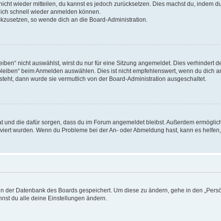
 nicht wieder mitteilen, du kannst es jedoch zurücksetzen. Dies machst du, indem 
 dich schnell wieder anmelden können.
ückzusetzen, so wende dich an die Board-Administration.
en“ nicht auswählst, wirst du nur für eine Sitzung angemeldet. Dies verhindert 
leiben“ beim Anmelden auswählen. Dies ist nicht empfehlenswert, wenn du dich an
 steht, dann wurde sie vermutlich von der Board-Administration ausgeschaltet.
 hat und die dafür sorgen, dass du im Forum angemeldet bleibst. Außerdem ermögli
tiviert wurden. Wenn du Probleme bei der An- oder Abmeldung hast, kann es helfen
n in der Datenbank des Boards gespeichert. Um diese zu ändern, gehe in den „Persö
nst du alle deine Einstellungen ändern.