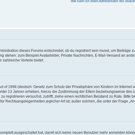
Wie kann ich einen Administrator des Board
istration dieses Forums entscheidet, ob du registriert sein musst, um Beiträge zu s
ung stehen: zum Beispiel Avatarbilder, Private Nachrichten, E-Mail-Versand an ander
 zahlreiche Vorteile bietet.
t of 1998 (deutsch: Gesetz zum Schutz der Privatsphäre von Kindern im Internet vo
unter 13 Jahren erheben, hierzu die Zustimmung der Eltern beziehungsweise des o
h zu registrieren versuchst, zutrifft, ziehe einen rechtlichen Beistand zu Rate. Bit
für Rechtsangelegenheiten jeglicher Art ist; außer solchen, die unter der Frage „
.
g komplett ausgeschaltet hat, damit sich keine neuen Benutzer mehr anmelden könn