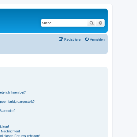
Suche
Erweiterte Suche
Registrieren
Anmelden
ete ich ihnen bei?
en farbig dargestellt?
tartseite?
icken!
 Nachrichten!
ed dieses Forums erhalten!