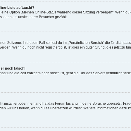
ine-Liste auftaucht?
n eine Option „Meinen Online-Status während dieser Sitzung verbergen“. Wenn du d
st dann als unsichtbarer Besucher gezählt.
en Zeitzone. In diesem Fall solltest du im „Persönlichen Bereich“ die für dich passe
den. Wenn du noch nicht registriert bist, ist dies ein guter Grund, dies jetzt zu tun
mer noch falsch!
t hast und die Zeit trotzdem noch falsch ist, geht die Uhr des Servers vermutlich fal
t installiert oder niemand hat das Forum bislang in deine Sprache übersetzt. Frag
, würden wir uns freuen, wenn du es übersetzen würdest. Weitere Informationen dazu