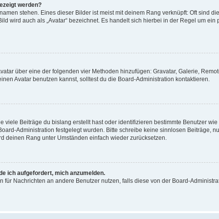
gezeigt werden?
amen stehen. Eines dieser Bilder ist meist mit deinem Rang verknüpft: Oft sind di
ld wird auch als „Avatar“ bezeichnet. Es handelt sich hierbei in der Regel um ein
 Avatar über eine der folgenden vier Methoden hinzufügen: Gravatar, Galerie, Rem
en Avatar benutzen kannst, solltest du die Board-Administration kontaktieren.
viele Beiträge du bislang erstellt hast oder identifizieren bestimmte Benutzer w
 Board-Administration festgelegt wurden. Bitte schreibe keine sinnlosen Beiträge
wird deinen Rang unter Umständen einfach wieder zurücksetzen.
rde ich aufgefordert, mich anzumelden.
ion für Nachrichten an andere Benutzer nutzen, falls diese von der Board-Administ