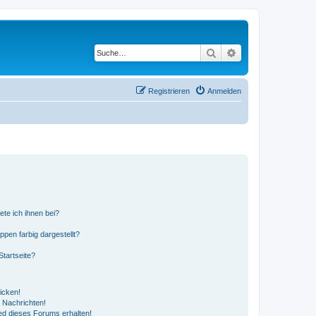
Suche
Erweiterte Suche
Registrieren
Anmelden
ete ich ihnen bei?
en farbig dargestellt?
tartseite?
icken!
 Nachrichten!
ed dieses Forums erhalten!