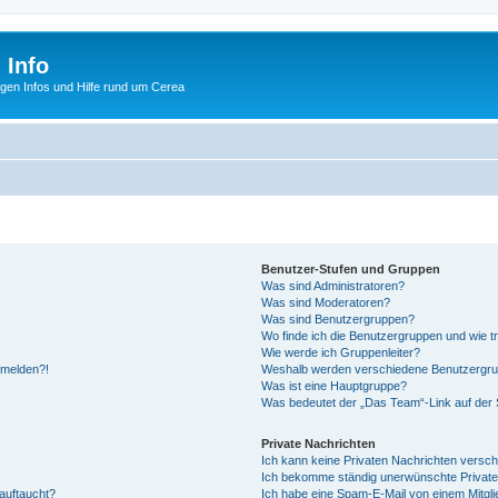
 Info
tigen Infos und Hilfe rund um Cerea
Benutzer-Stufen und Gruppen
Was sind Administratoren?
Was sind Moderatoren?
Was sind Benutzergruppen?
Wo finde ich die Benutzergruppen und wie tr
Wie werde ich Gruppenleiter?
anmelden?!
Weshalb werden verschiedene Benutzergrupp
Was ist eine Hauptgruppe?
Was bedeutet der „Das Team“-Link auf der S
Private Nachrichten
Ich kann keine Privaten Nachrichten versch
Ich bekomme ständig unerwünschte Private
auftaucht?
Ich habe eine Spam-E-Mail von einem Mitgli