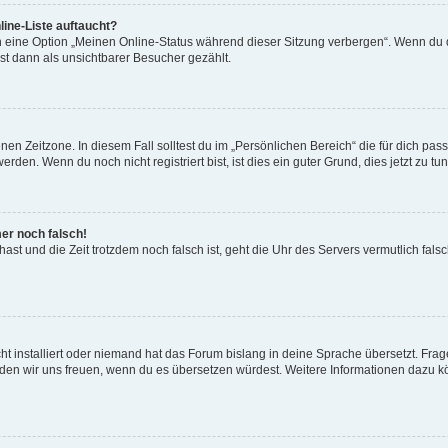
ine-Liste auftaucht?
n eine Option „Meinen Online-Status während dieser Sitzung verbergen“. Wenn du d
st dann als unsichtbarer Besucher gezählt.
en Zeitzone. In diesem Fall solltest du im „Persönlichen Bereich“ die für dich passe
den. Wenn du noch nicht registriert bist, ist dies ein guter Grund, dies jetzt zu tun
mer noch falsch!
t hast und die Zeit trotzdem noch falsch ist, geht die Uhr des Servers vermutlich fal
t installiert oder niemand hat das Forum bislang in deine Sprache übersetzt. Frag
, würden wir uns freuen, wenn du es übersetzen würdest. Weitere Informationen dazu