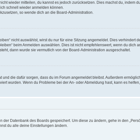
 nicht wieder mitteilen, du kannst es jedoch zurücksetzen. Dies machst du, indem 
 dich schnell wieder anmelden können.
ückzusetzen, so wende dich an die Board-Administration.
en“ nicht auswählst, wirst du nur für eine Sitzung angemeldet. Dies verhindert 
leiben“ beim Anmelden auswählen. Dies ist nicht empfehlenswert, wenn du dich an
 steht, dann wurde sie vermutlich von der Board-Administration ausgeschaltet.
 hat und die dafür sorgen, dass du im Forum angemeldet bleibst. Außerdem ermögli
tiviert wurden. Wenn du Probleme bei der An- oder Abmeldung hast, kann es helfen
n in der Datenbank des Boards gespeichert. Um diese zu ändern, gehe in den „Persö
nst du alle deine Einstellungen ändern.