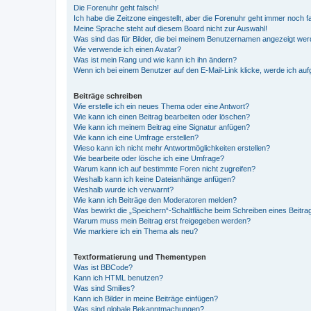
Die Forenuhr geht falsch!
Ich habe die Zeitzone eingestellt, aber die Forenuhr geht immer noch f
Meine Sprache steht auf diesem Board nicht zur Auswahl!
Was sind das für Bilder, die bei meinem Benutzernamen angezeigt we
Wie verwende ich einen Avatar?
Was ist mein Rang und wie kann ich ihn ändern?
Wenn ich bei einem Benutzer auf den E-Mail-Link klicke, werde ich au
Beiträge schreiben
Wie erstelle ich ein neues Thema oder eine Antwort?
Wie kann ich einen Beitrag bearbeiten oder löschen?
Wie kann ich meinem Beitrag eine Signatur anfügen?
Wie kann ich eine Umfrage erstellen?
Wieso kann ich nicht mehr Antwortmöglichkeiten erstellen?
Wie bearbeite oder lösche ich eine Umfrage?
Warum kann ich auf bestimmte Foren nicht zugreifen?
Weshalb kann ich keine Dateianhänge anfügen?
Weshalb wurde ich verwarnt?
Wie kann ich Beiträge den Moderatoren melden?
Was bewirkt die „Speichern“-Schaltfläche beim Schreiben eines Beitra
Warum muss mein Beitrag erst freigegeben werden?
Wie markiere ich ein Thema als neu?
Textformatierung und Thementypen
Was ist BBCode?
Kann ich HTML benutzen?
Was sind Smilies?
Kann ich Bilder in meine Beiträge einfügen?
Was sind globale Bekanntmachungen?