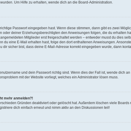
 wurden. Um Hilfe zu erhalten, wende dich an die Board-Administration.
 richtige Passwort eingegeben hast. Wenn diese stimmen, dann gibt es zwei Mögl
tern oder deiner Erziehungsberechtigten den Anweisungen folgen, die du erhalten ha
u angemeldeten Mitglieder erst freigeschaltet werden – entweder musst du dies selbs
. Wenn du eine E-Mail erhalten hast, folge den dort enthaltenen Anweisungen. Ansons
 dir sicher bist, dass deine E-Mail-Adresse korrekt eingegeben wurde, dann kontak
Benutzername und dein Passwort richtig sind. Wenn dies der Fall ist, wende dich a
ionsproblem mit der Website vorliegt, welches ein Administrator lösen muss.
icht mehr anmelden?!
erschieden Gründen deaktiviert oder gelöscht hat. Außerdem löschen viele Boards r
triere dich einfach erneut und nimm aktiv an den Diskussionen teil!