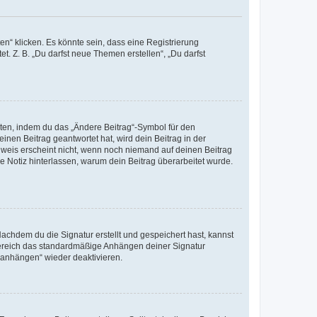
n“ klicken. Es könnte sein, dass eine Registrierung
t. Z. B. „Du darfst neue Themen erstellen“, „Du darfst
iten, indem du das „Ändere Beitrag“-Symbol für den
inen Beitrag geantwortet hat, wird dein Beitrag in der
nweis erscheint nicht, wenn noch niemand auf deinen Beitrag
ne Notiz hinterlassen, warum dein Beitrag überarbeitet wurde.
chdem du die Signatur erstellt und gespeichert hast, kannst
Bereich das standardmäßige Anhängen deiner Signatur
r anhängen“ wieder deaktivieren.