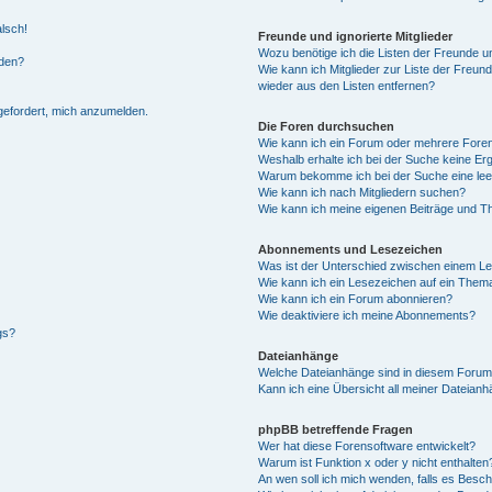
alsch!
Freunde und ignorierte Mitglieder
Wozu benötige ich die Listen der Freunde un
rden?
Wie kann ich Mitglieder zur Liste der Freund
wieder aus den Listen entfernen?
fgefordert, mich anzumelden.
Die Foren durchsuchen
Wie kann ich ein Forum oder mehrere For
Weshalb erhalte ich bei der Suche keine Er
Warum bekomme ich bei der Suche eine lee
Wie kann ich nach Mitgliedern suchen?
Wie kann ich meine eigenen Beiträge und T
Abonnements und Lesezeichen
Was ist der Unterschied zwischen einem L
Wie kann ich ein Lesezeichen auf ein Them
Wie kann ich ein Forum abonnieren?
Wie deaktiviere ich meine Abonnements?
gs?
Dateianhänge
Welche Dateianhänge sind in diesem Forum
Kann ich eine Übersicht all meiner Dateian
phpBB betreffende Fragen
Wer hat diese Forensoftware entwickelt?
Warum ist Funktion x oder y nicht enthalten
An wen soll ich mich wenden, falls es Besc