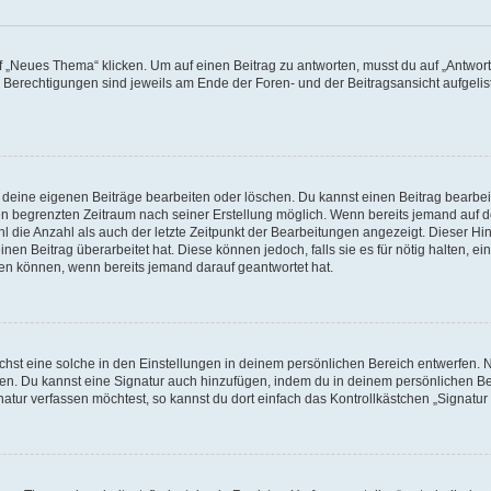
„Neues Thema“ klicken. Um auf einen Beitrag zu antworten, musst du auf „Antworte
e Berechtigungen sind jeweils am Ende der Foren- und der Beitragsansicht aufgeliste
r deine eigenen Beiträge bearbeiten oder löschen. Du kannst einen Beitrag bearbe
inen begrenzten Zeitraum nach seiner Erstellung möglich. Wenn bereits jemand auf de
 die Anzahl als auch der letzte Zeitpunkt der Bearbeitungen angezeigt. Dieser Hi
en Beitrag überarbeitet hat. Diese können jedoch, falls sie es für nötig halten, ei
hen können, wenn bereits jemand darauf geantwortet hat.
st eine solche in den Einstellungen in deinem persönlichen Bereich entwerfen. Na
eren. Du kannst eine Signatur auch hinzufügen, indem du in deinem persönlichen 
atur verfassen möchtest, so kannst du dort einfach das Kontrollkästchen „Signatu