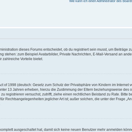
Wie kann ich einen Administrator des Board
istration dieses Forums entscheidet, ob du registriert sein musst, um Beiträge zu s
ung stehen: zum Beispiel Avatarbilder, Private Nachrichten, E-Mail-Versand an ander
 zahlreiche Vorteile bietet.
t of 1998 (deutsch: Gesetz zum Schutz der Privatsphäre von Kindern im Internet vo
unter 13 Jahren erheben, hierzu die Zustimmung der Eltern beziehungsweise des o
h zu registrieren versuchst, zutrifft, ziehe einen rechtlichen Beistand zu Rate. Bit
für Rechtsangelegenheiten jeglicher Art ist; außer solchen, die unter der Frage „
.
g komplett ausgeschaltet hat, damit sich keine neuen Benutzer mehr anmelden könn